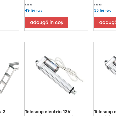
Evaluat
Evaluat
49
lei
55
lei
+tva
+tva
la
la
0
0
din
din
adaugă în coș
adaugă
5
5
u 2
Telescop electric 12V
Telescop 