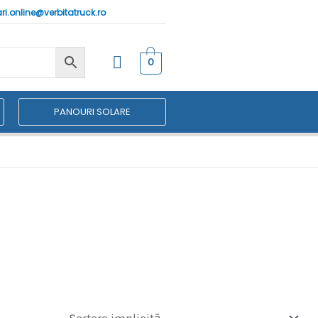
ri.online@verbitatruck.ro
0
PANOURI SOLARE