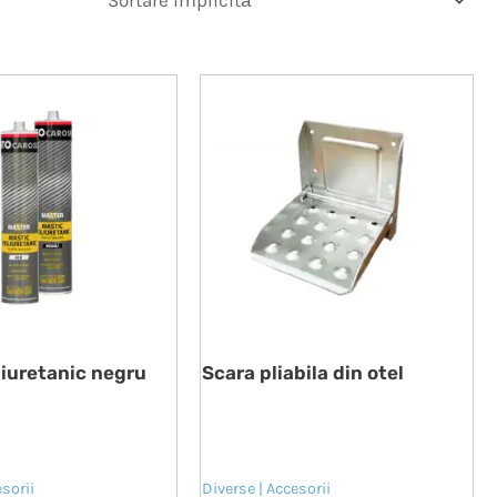
liuretanic negru
Scara pliabila din otel
esorii
Diverse | Accesorii