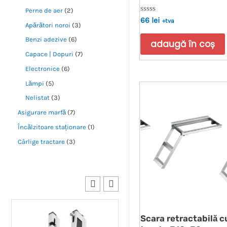
Perne de aer
2
Evaluat
66
lei
+tva
Apărători noroi
3
la
0
Benzi adezive
6
din
adaugă în coș
5
Capace | Dopuri
7
Electronice
6
Lămpi
5
Nelistat
3
Asigurare marfă
7
Încălzitoare staționare
1
Cârlige tractare
3
Scara retractabilă c