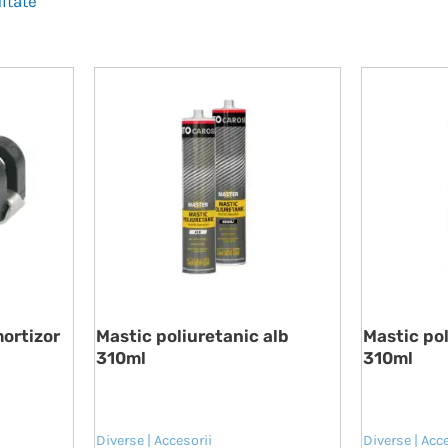
ultate
mortizor
Mastic poliuretanic alb
Mastic po
310ml
310ml
Diverse | Accesorii
Diverse | Acc