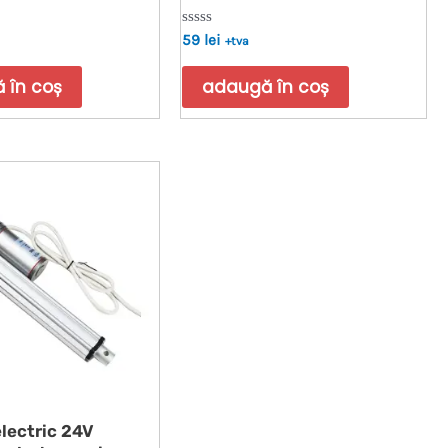
Evaluat
59
lei
+tva
la
0
din
 în coș
adaugă în coș
5
electric 24V