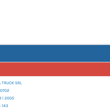
A TRUCK SRL
00702
3 l 2005
4 143