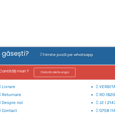
u găsești?
Trimite poză pe whatsapp
Cantități mari ?
Solicită oferta angro
Livrare
VERBIT
Returnare
RO 182
Despre noi
J2 l 214
Contact
0758 11