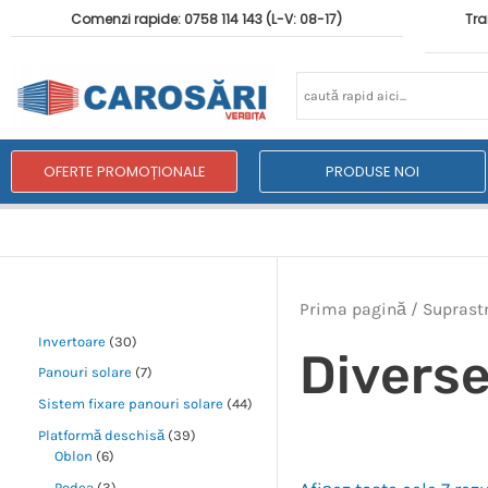
Comenzi rapide: 0758 114 143 (L-V: 08-17)
Tra
OFERTE PROMOȚIONALE
PRODUSE NOI
Prima pagină
/
Suprast
Invertoare
30
Diverse
Panouri solare
7
Sistem fixare panouri solare
44
Platformă deschisă
39
Oblon
6
Podea
3