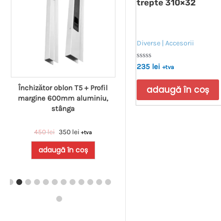
trepte 310×32
Diverse | Accesorii
Evaluat
235
lei
+tva
la
0
din
Închizător oblon T5 + Profil
Huawei Smart Meter Trifazi
adaugă în coș
5
margine 600mm aluminiu,
DTSU666-H
stânga
450
lei
350
lei
700
lei
+tva
+tva
adaugă în coș
adaugă în coș