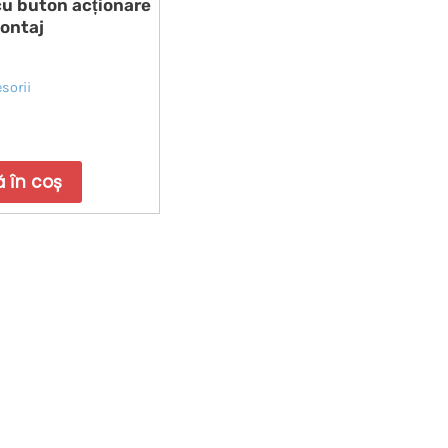
cu buton acționare
ontaj
esorii
6KW
Invertor Panou HUAWEI
Invertor Panou Huawei 1
 în coș
ID
SUN2000-50KTL-M3 ON GRID
SUN2000-100KTL-M2 ON
Trifazat
Trifazat
10.356
lei
22.143
lei
+tva
+tva
adaugă în coș
adaugă în coș