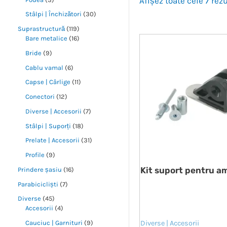
Afișez toate cele 7 rez
Stâlpi | Închizători
30
Suprastructură
119
Bare metalice
16
Bride
9
Cablu vamal
6
Capse | Cârlige
11
Conectori
12
Diverse | Accesorii
7
Stâlpi | Suporți
18
Prelate | Accesorii
31
Profile
9
Kit suport pentru a
Prindere șasiu
16
Parabicicliști
7
Diverse
45
Accesorii
4
Cauciuc | Garnituri
9
Diverse | Accesorii