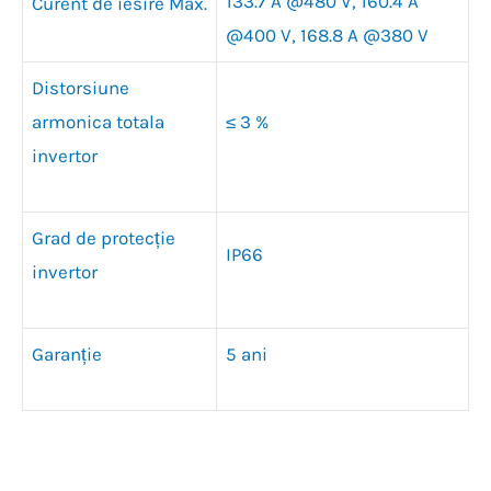
133.7 A @480 V, 160.4 A
Curent de iesire Max.
@400 V, 168.8 A @380 V
Distorsiune
armonica totala
≤ 3 %
invertor
Grad de protecție
IP66
invertor
Garanție
5 ani