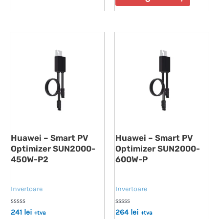
5
Huawei – Smart PV
Huawei – Smart PV
Optimizer SUN2000-
Optimizer SUN2000-
450W-P2
600W-P
Invertoare
Invertoare
Evaluat
Evaluat
241
lei
264
lei
+tva
+tva
la
la