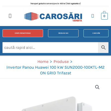
Transport gratuit la comenzi peste 400 lei (fără agabaritice)
0
OFERTE PROMOTIONALE
PRODUSE NOI
CAROSĂRI
Home
Produse
Invertor Panou Huawei 100 kW SUN2000-100KTL-M2
ON GRID Trifazat