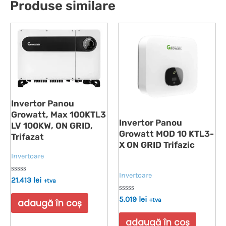
Produse similare
Invertor Panou
Growatt, Max 100KTL3
Invertor Panou
LV 100KW, ON GRID,
Growatt MOD 10 KTL3-
Trifazat
X ON GRID Trifazic
Invertoare
Invertoare
Evaluat
21.413
lei
+tva
la
0
Evaluat
5.019
lei
din
+tva
adaugă în coș
la
5
0
din
adaugă în coș