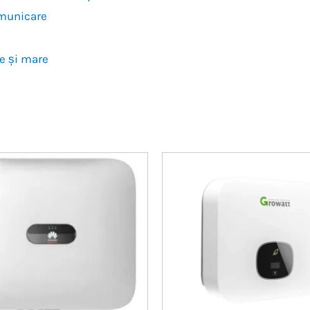
omunicare
ie și mare