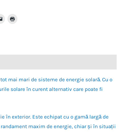
Dă
Dă
clic
clic
ru
pentru
pentru
a
a
ja
trimite
imprima(Se
o
deschide
edIn(Se
legătură
într-
hide
prin
o
email
fereastră
unui
nouă)
stră
prieten(Se
)
deschide
într-
o
fereastră
nouă)
tot mai mari de sisteme de energie solară. Cu o
le solare în curent alternativ care poate fi
ie în exterior. Este echipat cu o gamă largă de
n randament maxim de energie, chiar și în situații