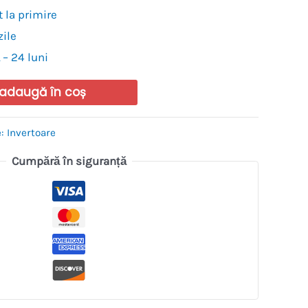
 la primire
zile
 – 24 luni
adaugă în coș
e:
Invertoare
Cumpără în siguranță