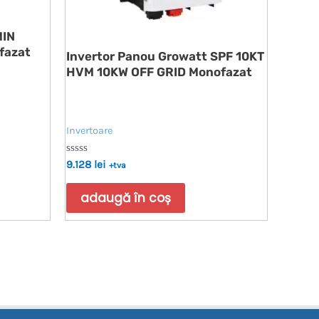
MIN
fazat
Invertor Panou Growatt SPF 10KT
HVM 10KW OFF GRID Monofazat
Invertoare
Evaluat
9.128
lei
+tva
la
0
din
adaugă în coș
5