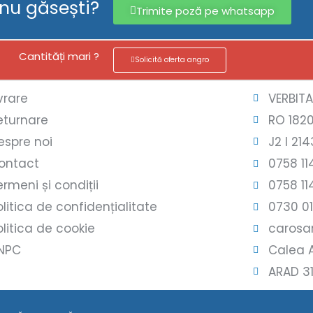
 nu găsești?
Trimite poză pe whatsapp
Cantități mari ?
Solicită oferta angro
ivrare
VERBIT
eturnare
RO 182
espre noi
J2 l 214
ontact
0758 11
ermeni și condiții
0758 11
olitica de confidențialitate
0730 0
olitica de cookie
carosar
NPC
Calea A
ARAD 3