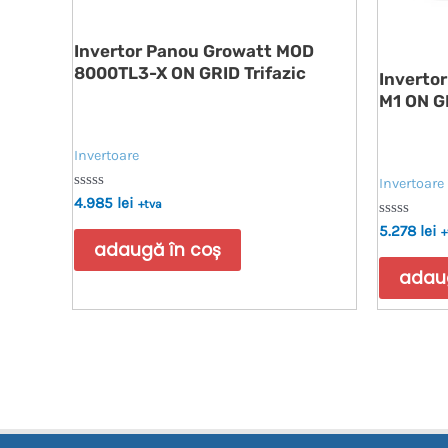
Invertor Panou Growatt MOD
8000TL3-X ON GRID Trifazic
Inverto
M1 ON G
Invertoare
Invertoare
Evaluat
4.985
lei
+tva
la
0
Evaluat
5.278
lei
+
din
la
adaugă în coș
5
0
din
adaug
5