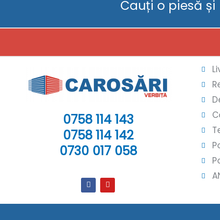
Cauți o piesă și
L
R
D
C
0758 114 143
T
0758 114 142
P
0730 017 058
P
A