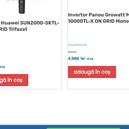
Invertor Panou Growatt 
10000TL-X ON GRID Mono
r Huawei SUN2000-5KTL-
RID Trifazat
Invertoare
Evaluat
4.986
lei
+tva
la
0
tva
din
adaugă în coș
5
ă în coș