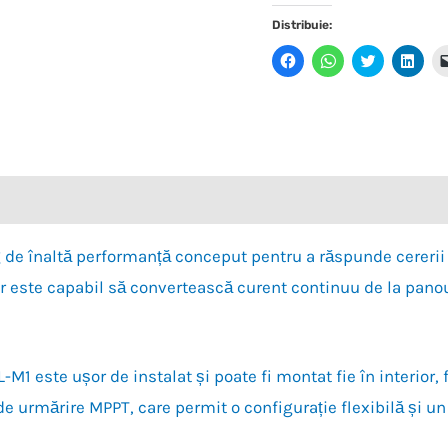
Distribuie:
Dă
Dă
Dă
Dă
clic
clic
clic
clic
pentru
pentru
pentru
pent
a
partajare
a
a
partaja
pe
partaja
parta
pe
WhatsApp(Se
pe
pe
Facebook(Se
deschide
Twitter(Se
Link
deschide
într-
deschide
desc
într-
o
într-
într-
o
fereastră
o
o
fereastră
nouă)
fereastră
ferea
nouă)
nouă)
nouă
de înaltă performanță conceput pentru a răspunde cererii 
 este capabil să convertească curent continuu de la panouri
este ușor de instalat și poate fi montat fie în interior, f
de urmărire MPPT, care permit o configurație flexibilă și u