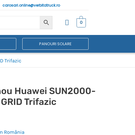
carosari.online@verbitatruck.ro
0
PANOURI SOLARE
 Trifazic
anou Huawei SUN2000-
GRID Trifazic
 în România