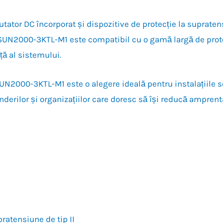
ator DC încorporat și dispozitive de protecție la supratens
s, SUN2000-3KTL-M1 este compatibil cu o gamă largă de prot
ță al sistemului.
N2000-3KTL-M1 este o alegere ideală pentru instalațiile so
inderilor și organizațiilor care doresc să își reducă ampren
ratensiune de tip II