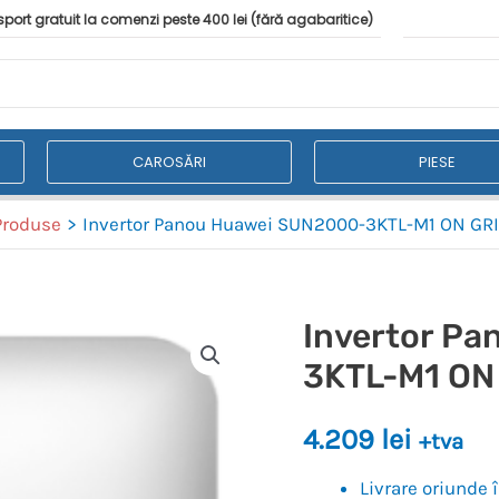
port gratuit la comenzi peste 400 lei (fără agabaritice)
CAROSĂRI
PIESE
Produse
Invertor Panou Huawei SUN2000-3KTL-M1 ON GRID
Invertor P
3KTL-M1 ON 
4.209
lei
+tva
Livrare oriunde