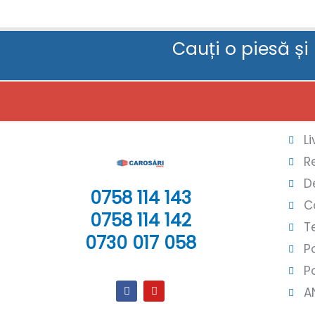
Cauți o piesă și
L
R
D
0758 114 143
C
0758 114 142
T
0730 017 058
P
P
A