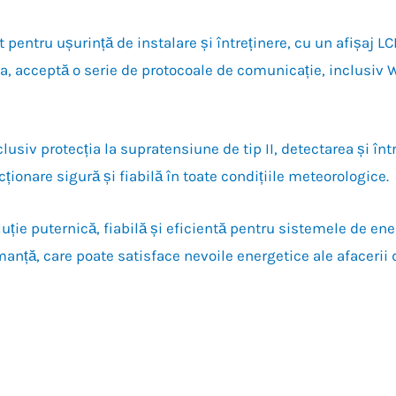
ntru ușurință de instalare și întreținere, cu un afișaj LCD
a, acceptă o serie de protocoale de comunicație, inclusiv 
clusiv protecția la supratensiune de tip II, detectarea și în
nare sigură și fiabilă în toate condițiile meteorologice.
e puternică, fiabilă și eficientă pentru sistemele de ener
rmanță, care poate satisface nevoile energetice ale afacer