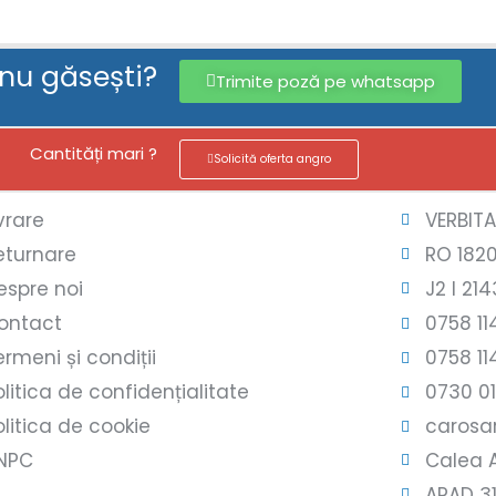
 nu găsești?
Trimite poză pe whatsapp
Cantități mari ?
Solicită oferta angro
ivrare
VERBIT
eturnare
RO 182
espre noi
J2 l 214
ontact
0758 11
ermeni și condiții
0758 11
olitica de confidențialitate
0730 0
olitica de cookie
carosar
NPC
Calea A
ARAD 3