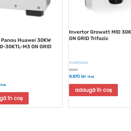
Invertor Growatt MID 30
ON GRID Trifazic
r Panou Huawei 30KW
0-30KTL-M3 ON GRID
Invertoare
Evaluat
9.970
lei
+tva
la
0
+tva
din
adaugă în coș
5
ă în coș