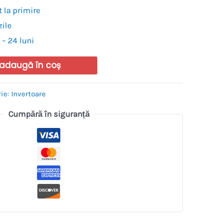
 la primire
zile
 – 24 luni
adaugă în coș
rie:
Invertoare
Cumpără în siguranță