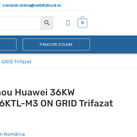
carosari.online@verbitatruck.ro
0
PANOURI SOLARE
GRID Trifazat
anou Huawei 36KW
KTL-M3 ON GRID Trifazat
 în România