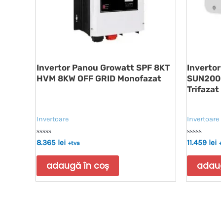
Invertor Panou Growatt SPF 8KT
Inverto
HVM 8KW OFF GRID Monofazat
SUN200
Trifazat
Invertoare
Invertoare
Evaluat
Evaluat
8.365
lei
11.459
lei
+tva
la
la
0
0
din
din
adaugă în coș
adaug
5
5