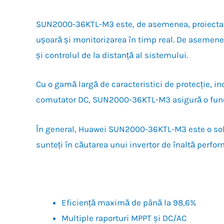
SUN2000-36KTL-M3 este, de asemenea, proiectat pe
ușoară și monitorizarea în timp real. De asemene
și controlul de la distanță al sistemului.
Cu o gamă largă de caracteristici de protecție, in
comutator DC, SUN2000-36KTL-M3 asigură o funcțio
În general, Huawei SUN2000-36KTL-M3 este o soluți
sunteți în căutarea unui invertor de înaltă perfo
Eficiență maximă de până la 98,6%
Multiple raporturi MPPT și DC/AC