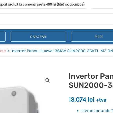
port gratuit la comenzi peste 400 lei (fără agabaritice)
CAROSĂRI
PIESE
use
Invertor Panou Huawei 36KW SUN2000-36KTL-M3 ON 
Invertor P
SUN2000-36
13.074
lei
+tva
Livrare oriunde