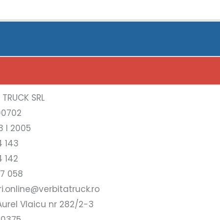
A TRUCK SRL
00702
3 l 2005
4 143
4 142
17 058
i.online@verbitatruck.ro
urel Vlaicu nr 282/2-3
10375