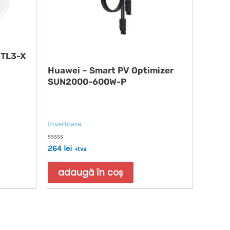
KTL3-X
Huawei – Smart PV Optimizer
SUN2000-600W-P
Invertoare
Evaluat
264
lei
+tva
la
0
din
adaugă în coș
5