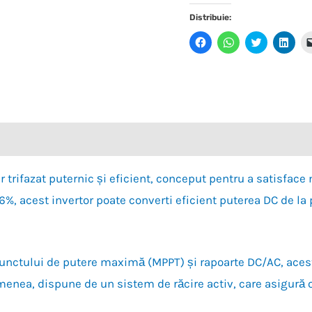
Distribuie:
Dă
Dă
Dă
Dă
clic
clic
clic
clic
pentru
pentru
pentru
pent
a
partajare
a
a
partaja
pe
partaja
parta
pe
WhatsApp(Se
pe
pe
Facebook(Se
deschide
Twitter(Se
Link
deschide
într-
deschide
desc
într-
o
într-
într-
o
fereastră
o
o
fereastră
nouă)
fereastră
ferea
nouă)
nouă)
nouă
ifazat puternic și eficient, conceput pentru a satisface ne
%, acest invertor poate converti eficient puterea DC de la 
 punctului de putere maximă (MPPT) și rapoarte DC/AC, ace
emenea, dispune de un sistem de răcire activ, care asigură o