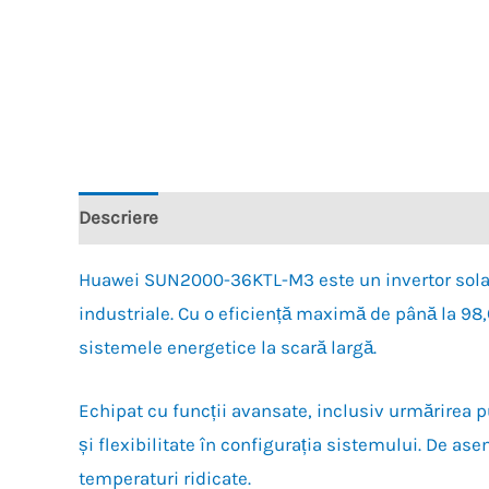
Descriere
Recenzii (0)
Huawei SUN2000-36KTL-M3 este un invertor solar tr
industriale. Cu o eficiență maximă de până la 98,6
sistemele energetice la scară largă.
Echipat cu funcții avansate, inclusiv urmărirea
și flexibilitate în configurația sistemului. De as
temperaturi ridicate.