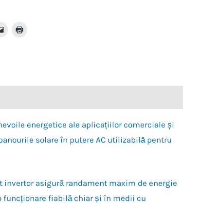
Dă
Dă
clic
clic
ru
pentru
pentru
a
a
ja
trimite
imprima(Se
o
deschide
edIn(Se
legătură
într-
hide
prin
o
email
fereastră
unui
nouă)
stră
prieten(Se
)
deschide
într-
o
fereastră
nouă)
voile energetice ale aplicațiilor comerciale și
panourile solare în putere AC utilizabilă pentru
st invertor asigură randament maxim de energie
 funcționare fiabilă chiar și în medii cu