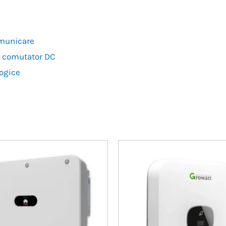
omunicare
și comutator DC
logice