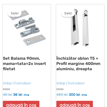
Sale!
Sale!
Set Balama 90mm,
Închizător oblon T5 +
mama+tata+2x insert
Profil margine 400mm
filetat
aluminiu, dreapta
Stâlpi | Închizători
Stâlpi | Închizători
Evaluat
Evaluat
40
lei
36
lei
450
lei
300
lei
+tva
+tva
la
la
0
0
din
din
adaugă în coș
adaugă în coș