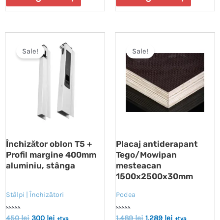
5
5
Sale!
Sale!
Închizător oblon T5 +
Placaj antiderapant
Profil margine 400mm
Tego/Mowipan
aluminiu, stânga
mesteacan
1500x2500x30mm
Stâlpi | Închizători
Podea
Evaluat
Evaluat
450
lei
300
lei
1.489
lei
1.289
lei
+tva
+tva