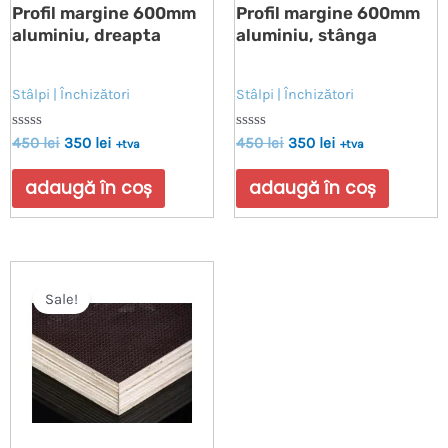
Profil margine 600mm
Profil margine 600mm
aluminiu, dreapta
aluminiu, stânga
Stâlpi | Închizători
Stâlpi | Închizători
Evaluat
Evaluat
450
lei
350
lei
450
lei
350
lei
+tva
+tva
la
la
0
0
din
din
adaugă în coș
adaugă în coș
5
5
Sale!