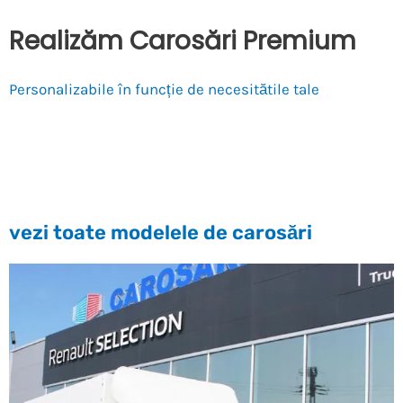
Realizăm Carosări Premium
Personalizabile în funcție de necesitătile tale
vezi toate modelele de carosări