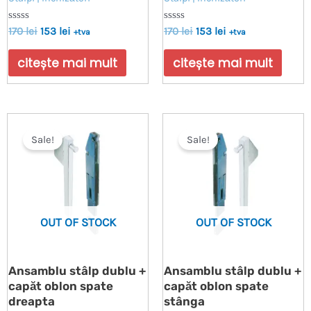
Evaluat
Evaluat
170
lei
153
lei
170
lei
153
lei
+tva
+tva
la
la
0
0
din
din
citește mai mult
citește mai mult
5
5
Sale!
Sale!
OUT OF STOCK
OUT OF STOCK
Ansamblu stâlp dublu +
Ansamblu stâlp dublu +
capăt oblon spate
capăt oblon spate
dreapta
stânga