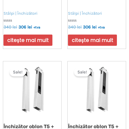
Stâlpi | Închizători
Stâlpi | Închizători
Evaluat
Evaluat
340
lei
306
lei
340
lei
306
lei
+tva
+tva
la
la
0
0
din
din
citește mai mult
citește mai mult
5
5
Sale!
Sale!
Închizător oblon T5 +
Închizător oblon T5 +