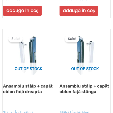
la
la
0
0
din
din
adaugă în coș
adaugă în coș
5
5
Sale!
Sale!
OUT OF STOCK
OUT OF STOCK
Ansamblu stâlp + capăt
Ansamblu stâlp + capăt
oblon față dreapta
oblon față stânga
Stâlpi | Închizători
Stâlpi | Închizători