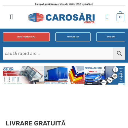
Transport gratuit la comenzi peste 400 lei (fără agabaritice)
0
OFERTE PROMOTIONALE
PRODUSE NOI
CAROSĂRI
LIVRARE GRATUITĂ