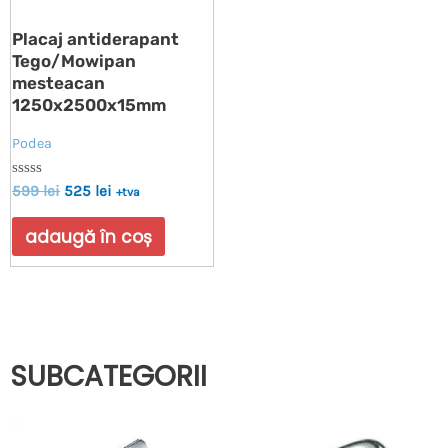
Placaj antiderapant
Tego/Mowipan
mesteacan
1250x2500x15mm
Podea
Evaluat
599
lei
525
lei
+tva
la
0
din
adaugă în coș
5
SUBCATEGORII