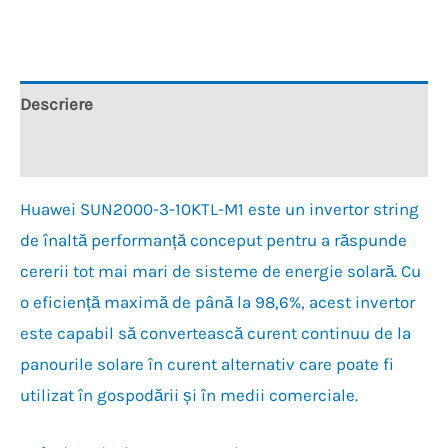
pentru
pentru
pentru
pentru
pentru
pentru
a
partajare
a
a
a
a
partaja
pe
partaja
partaja
trimite
imprima(Se
pe
WhatsApp(Se
pe
pe
o
deschide
Facebook(Se
deschide
Twitter(Se
LinkedIn(Se
legătură
într-
deschide
într-
deschide
deschide
prin
o
într-
o
într-
într-
email
fereastră
o
fereastră
o
o
unui
nouă)
Descriere
fereastră
nouă)
fereastră
fereastră
prieten(Se
nouă)
nouă)
nouă)
deschide
într-
o
Recenzii (0)
fereastră
nouă)
Huawei SUN2000-3-10KTL-M1 este un invertor string
de înaltă performanță conceput pentru a răspunde
cererii tot mai mari de sisteme de energie solară. Cu
o eficiență maximă de până la 98,6%, acest invertor
este capabil să convertească curent continuu de la
panourile solare în curent alternativ care poate fi
utilizat în gospodării și în medii comerciale.