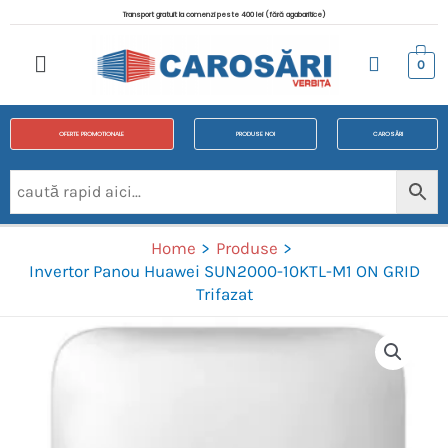
Transport gratuit la comenzi peste 400 lei (fără agabaritice)
0
OFERTE PROMOTIONALE
PRODUSE NOI
CAROSĂRI
Home
Produse
Invertor Panou Huawei SUN2000-10KTL-M1 ON GRID
Trifazat