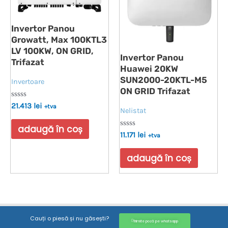
Invertor Panou
Growatt, Max 100KTL3
LV 100KW, ON GRID,
Invertor Panou
Trifazat
Huawei 20KW
SUN2000-20KTL-M5
Invertoare
ON GRID Trifazat
Evaluat
21.413
lei
+tva
Nelistat
la
0
din
adaugă în coș
5
Evaluat
11.171
lei
+tva
la
0
din
adaugă în coș
5
Cauți o piesă și nu găsești?
Trimite poză pe whatsapp