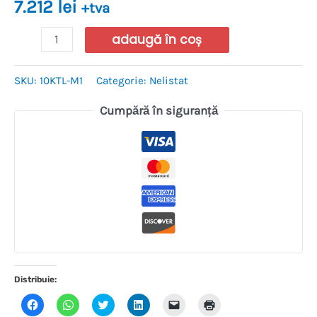
7.212
lei
+tva
adaugă în coș
SKU:
10KTL-M1
Categorie:
Nelistat
Cumpără în siguranță
Distribuie:
Dă
Dă
Dă
Dă
Dă
Dă
clic
clic
clic
clic
clic
clic