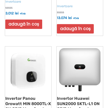
Invertoare
Invertoare
Evaluat
3.012
lei
+tva
la
Evaluat
13.074
lei
+tva
0
la
din
adaugă în coș
0
5
din
adaugă în coș
5
Invertor Panou
Invertor Huawei
Growatt MIN 8000TL-X
SUN2000 5KTL-L1 ON