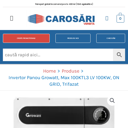
Transport gratuit la comenzi peste 400 lei (fără agabaritice)
0
OFERTE PROMOTIONALE
PRODUSE NOI
CAROSĂRI
Home
Produse
Invertor Panou Growatt, Max 100KTL3 LV 100KW, ON
GRID, Trifazat