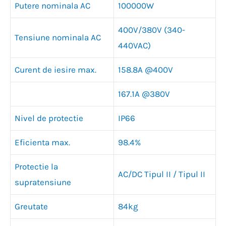
Putere nominala AC
100000W
400V/380V (340-
Tensiune nominala AC
440VAC)
Curent de iesire max.
158.8A @400V
167.1A @380V
Nivel de protectie
IP66
Eficienta max.
98.4%
Protectie la
AC/DC Tipul II / Tipul II
supratensiune
Greutate
84kg