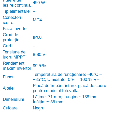
Putere de
450 W
ieșire continuă
Tip alimentare
–
Conectori
MC4
ieșire
Faza invertor
–
Grad de
IP68
protecție
Grid
–
Tensiune de
8-80 V
lucru MPPT
Randament
99.5 %
maxim invertor
Temperatura de funcționare: -40°C –
Funcții
+85°C, Umiditate: 0 % – 100 % RH
Placă de împământare, placă de cadru
Altele
pentru modulul fotovoltaic
Lățime: 71 mm, Lungime: 138 mm,
Dimensiuni
Înălțime: 38 mm
Culoare
Negru