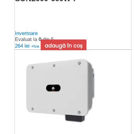
Invertoare
Evaluat la
0
din 5
adaugă în coș
264
lei
+tva