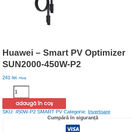
Huawei – Smart PV Optimizer
SUN2000-450W-P2
241
lei
+tva
Cantitate
Huawei
-
adaugă în coș
Smart
PV
SKU:
450W-P2 SMART PV
Categorie:
Invertoare
Optimizer
Cumpără în siguranță
SUN2000-
450W-