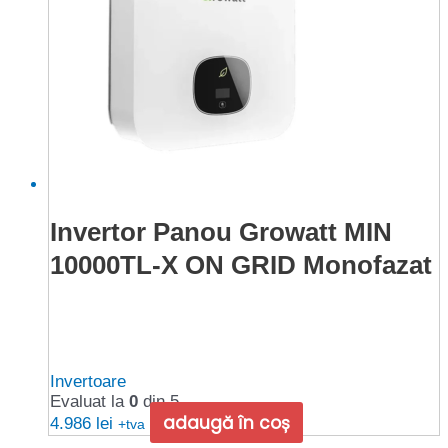
Invertor Panou Growatt MIN
10000TL-X ON GRID Monofazat
Invertoare
Evaluat la
0
din 5
adaugă în coș
4.986
lei
+tva