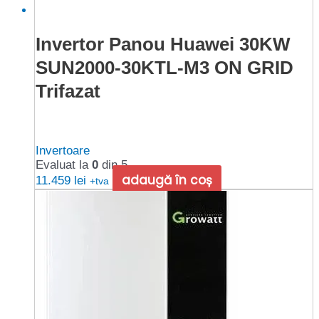
Invertor Panou Huawei 30KW
SUN2000-30KTL-M3 ON GRID
Trifazat
Invertoare
Evaluat la
0
din 5
adaugă în coș
11.459
lei
+tva