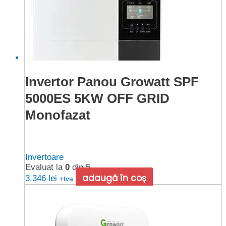
Invertor Panou Growatt SPF
5000ES 5KW OFF GRID
Monofazat
Invertoare
Evaluat la
0
din 5
adaugă în coș
3.346
lei
+tva