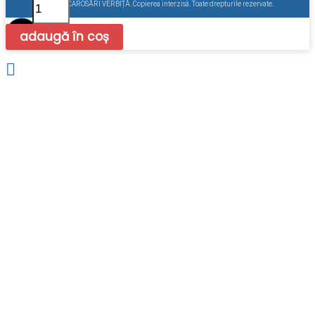
Cantitate
2022 @ CAROSĂRI VERBIȚĂ. Copierea interzisă. Toate drepturile rezervate.
Huawei
-
adaugă în coș
Smart
PV
Optimizer
SUN2000-
450W-
P2