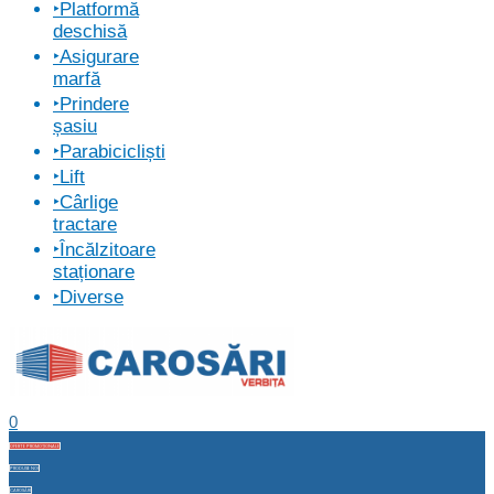
‣Platformă
deschisă
‣Asigurare
marfă
‣Prindere
șasiu
‣Parabicicliști
‣Lift
‣Cârlige
tractare
‣Încălzitoare
staționare
‣Diverse
0
OFERTE PROMOȚIONALE
PRODUSE NOI
CAROSĂRI