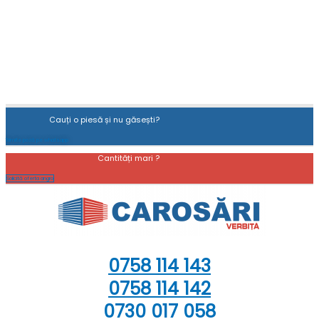
Cauți o piesă și nu găsești?
Trimite poză pe whatsapp
Cantități mari ?
Solicită oferta angro
0758 114 143
0758 114 142
0730 017 058