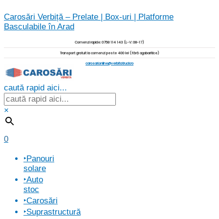
Skip
Carosări Verbiță – Prelate | Box-uri | Platforme
to
Basculabile în Arad
content
Comenzi rapide: 0758 114 143 (L-V: 08-17)
Transport gratuit la comenzi peste 400 lei (fără agabaritice)
carosari.online@verbitatruck.ro
caută rapid aici...
×
0
Menu
‣Panouri
solare
‣Auto
stoc
‣Carosări
‣Suprastructură