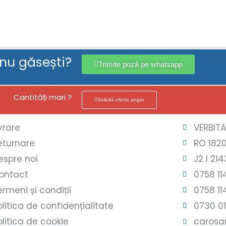
 nu găsești?
Trimite poză pe whatsapp
Cantități mari ?
Solicită oferta angro
ivrare
VERBIT
eturnare
RO 182
espre noi
J2 l 214
ontact
0758 11
ermeni și condiții
0758 11
olitica de confidențialitate
0730 0
olitica de cookie
carosar