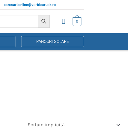
carosari.online@verbitatruck.ro
0
PANOURI SOLARE