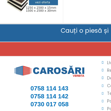
Cauți o piesă și
L
R
D
C
0758 114 143
T
0758 114 142
P
0730 017 058
P