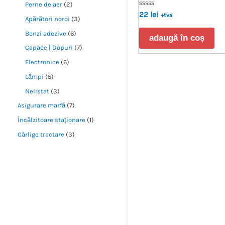
Perne de aer
2
Evaluat
22
lei
+tva
Apărători noroi
3
la
0
Benzi adezive
6
din
adaugă în coș
5
Capace | Dopuri
7
Electronice
6
Lămpi
5
Nelistat
3
Asigurare marfă
7
Încălzitoare staționare
1
Cârlige tractare
3