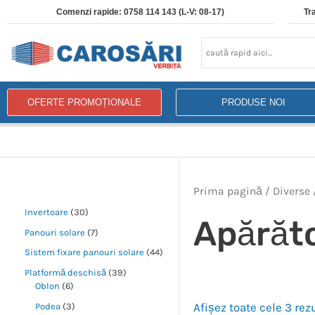
Comenzi rapide: 0758 114 143 (L-V: 08-17)
Tr
OFERTE PROMOȚIONALE
PRODUSE NOI
Prima pagină
/
Diverse
Invertoare
30
Apărăto
Panouri solare
7
Sistem fixare panouri solare
44
Platformă deschisă
39
Oblon
6
Afișez toate cele 3 rez
Podea
3