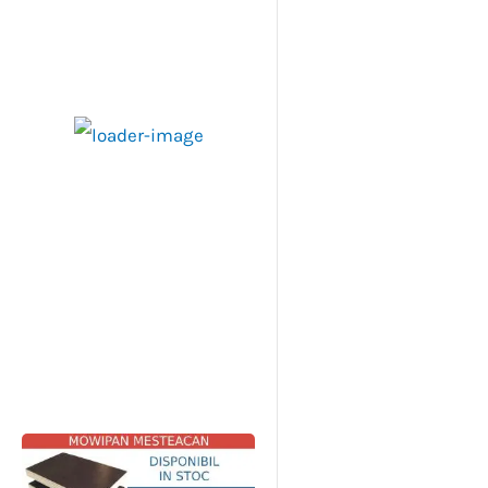
Închizăt
Închizăt
Huawei
Huawei
Invertor
Invertor
Invertor
Inver
or oblon
or oblon
Smart
Smart
Panou
Panou
Panou
Pano
T5 +
T5 +
Meter
Meter
Huawei
HUAWEI
Huawei
Huaw
Profil
Profil
Trifazic
Monofa
6KW
SUN200
100 kW
SUN2
margine
margine
DTSU66
zic
SUN200
0-
SUN200
0-10K
600mm
600mm
6-H
DDSU66
0-6KTL-
50KTL-
0-
M1 O
alumini
alumini
6-H
L1 ON
M3 ON
100KTL-
GRI
700
lei
u,
u,
GRID
GRID
M2 ON
Trifaz
423
lei
+tva
dreapta
stânga
Trifazat
Trifazat
GRID
7.212
+tva
adaug
Trifazat
450
lei
450
lei
3.327
lei
10.356
le
+tva
ă în
adaug
350
lei
350
lei
i
22.143
le
+tva
+tva
coș
ă în
ad
i
+tva
+tva
+tva
coș
ă 
adaug
adaug
c
adaug
adaug
ă în
ă în
adaug
ă în
ă în
coș
coș
ă în
coș
coș
coș