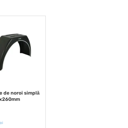
e de noroi simplă
0x260mm
oi