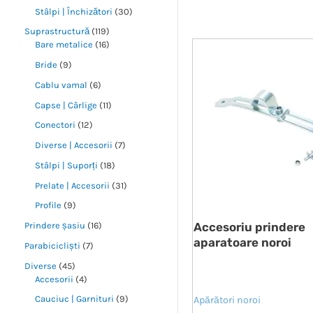
Stâlpi | Închizători
30
Suprastructură
119
Bare metalice
16
Bride
9
Cablu vamal
6
Capse | Cârlige
11
Conectori
12
Diverse | Accesorii
7
Stâlpi | Suporți
18
Prelate | Accesorii
31
Profile
9
Accesoriu prindere
Prindere șasiu
16
aparatoare noroi
Parabicicliști
7
Diverse
45
Accesorii
4
Cauciuc | Garnituri
9
Apărători noroi