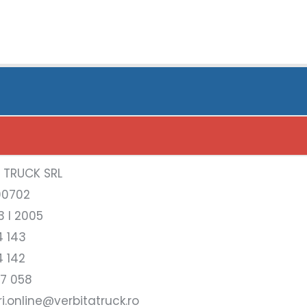
A TRUCK SRL
00702
3 l 2005
4 143
4 142
17 058
i.online@verbitatruck.ro