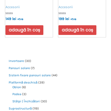
Accesorii
Accesorii
Evaluat
Evaluat
149
lei
199
lei
+tva
+tva
la
la
0
0
din
din
adaugă în coș
adaugă în coș
5
5
Invertoare
30
Panouri solare
7
Sistem fixare panouri solare
44
Platformă deschisă
39
Oblon
6
Podea
3
Stâlpi | Închizători
30
Suprastructură
119