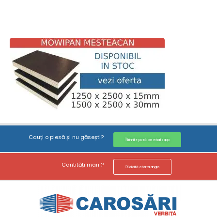
Cauți o piesă și nu găsești?
Trimite poză pe whatsapp
Cantități mari ?
Solicită oferta angro