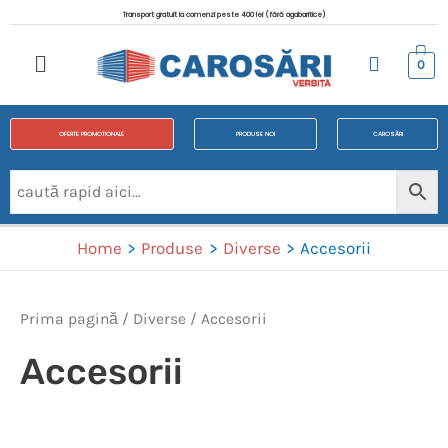
Transport gratuit la comenzi peste 400 lei (fără agabaritice)
0
OFERTE PROMOTIONALE
PRODUSE NOI
CAROSĂRI
Home
Produse
Diverse
Accesorii
Prima pagină
/
Diverse
/ Accesorii
Accesorii