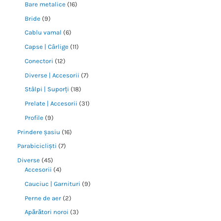
Bare metalice
16
Bride
9
Cablu vamal
6
Capse | Cârlige
11
Conectori
12
Diverse | Accesorii
7
Stâlpi | Suporți
18
Prelate | Accesorii
31
Profile
9
Prindere șasiu
16
Parabicicliști
7
Diverse
45
Accesorii
4
Cauciuc | Garnituri
9
Perne de aer
2
Apărători noroi
3