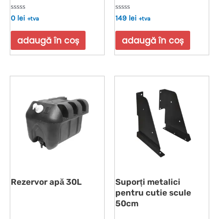
Evaluat
Evaluat
0
lei
149
lei
+tva
+tva
la
la
0
0
din
din
adaugă în coș
adaugă în coș
5
5
Rezervor apă 30L
Suporți metalici
pentru cutie scule
50cm