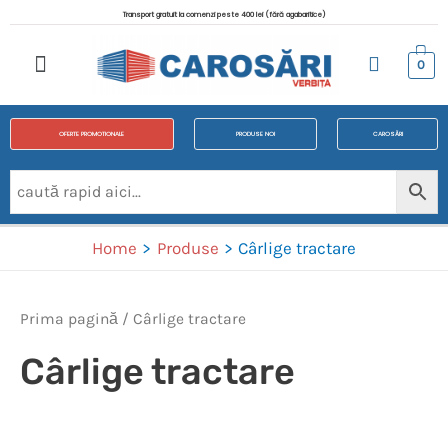
Transport gratuit la comenzi peste 400 lei (fără agabaritice)
0
OFERTE PROMOTIONALE
PRODUSE NOI
CAROSĂRI
Home
Produse
Cârlige tractare
Prima pagină
/ Cârlige tractare
Cârlige tractare