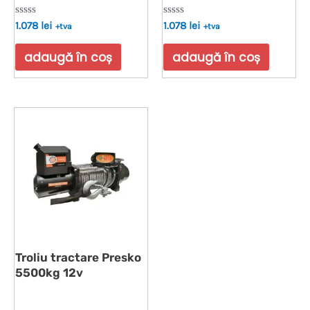
Evaluat
Evaluat
1.078
lei
1.078
lei
+tva
+tva
la
la
0
0
din
din
adaugă în coș
adaugă în coș
5
5
Troliu tractare Presko
5500kg 12v