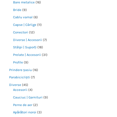
Bare metalice
16
Bride
9
Cablu vamal
6
Capse | Cârlige
11
Conectori
12
Diverse | Accesorii
7
Stâlpi | Suporți
18
Prelate | Accesorii
31
Profile
9
Prindere șasiu
16
Parabicicliști
7
Diverse
45
Accesorii
4
Cauciuc | Garnituri
9
Perne de aer
2
Apărători noroi
3