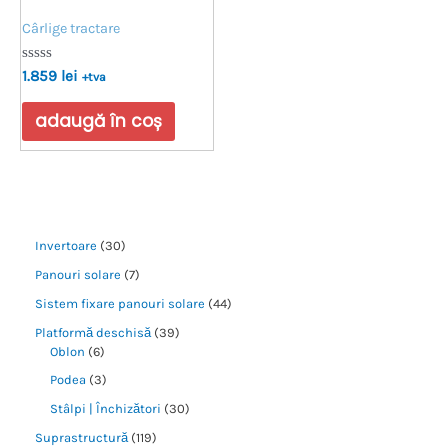
Cârlige tractare
Evaluat
1.859
lei
+tva
la
0
din
adaugă în coș
5
Invertoare
30
Panouri solare
7
Sistem fixare panouri solare
44
Platformă deschisă
39
Oblon
6
Podea
3
Stâlpi | Închizători
30
Suprastructură
119