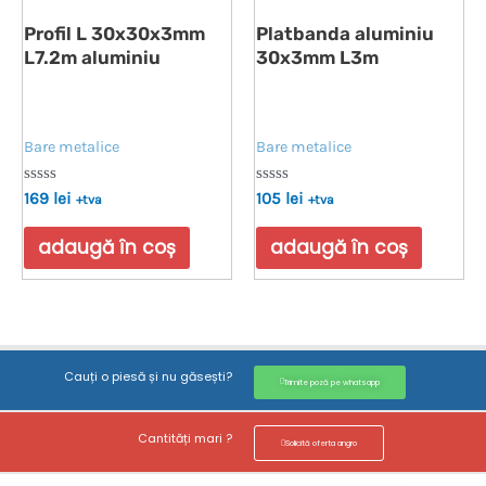
Profil L 30x30x3mm
Platbanda aluminiu
L7.2m aluminiu
30x3mm L3m
Bare metalice
Bare metalice
Evaluat
Evaluat
169
lei
105
lei
+tva
+tva
la
la
0
0
din
din
adaugă în coș
adaugă în coș
5
5
Cauți o piesă și nu găsești?
Trimite poză pe whatsapp
Cantități mari ?
Solicită oferta angro