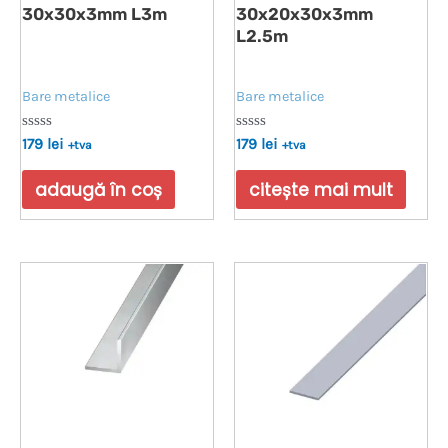
30x30x3mm L3m
30x20x30x3mm
L2.5m
Bare metalice
Bare metalice
Evaluat
Evaluat
179
lei
179
lei
+tva
+tva
la
la
0
0
din
din
adaugă în coș
citește mai mult
5
5