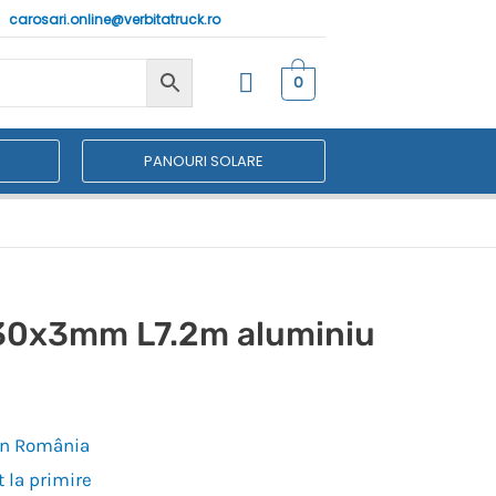
carosari.online@verbitatruck.ro
0
PANOURI SOLARE
x30x3mm L7.2m aluminiu
 în România
 la primire