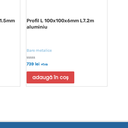
x1.5mm
Profil L 100x100x6mm L7.2m
aluminiu
Bare metalice
Evaluat
739
lei
+tva
la
0
din
adaugă în coș
5