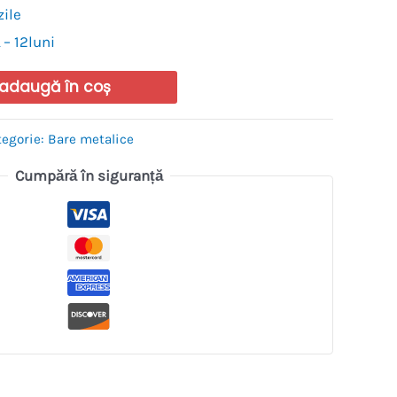
zile
 – 12luni
adaugă în coș
tegorie:
Bare metalice
Cumpără în siguranță