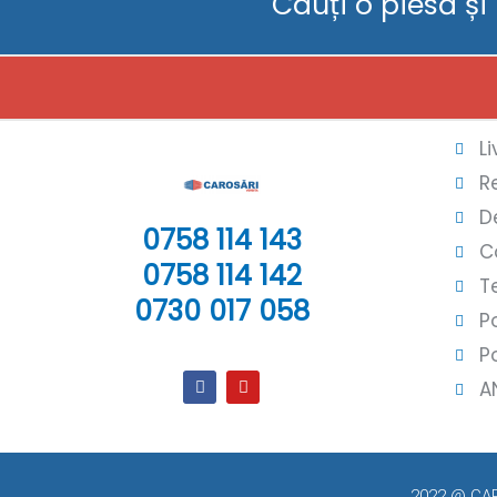
Cauți o piesă și
L
R
D
0758 114 143
C
0758 114 142
T
0730 017 058
P
P
A
2022 @ CARO