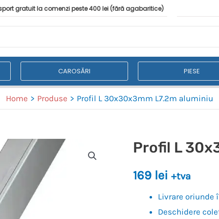
port gratuit la comenzi peste 400 lei (fără agabaritice)
CAROSĂRI
PIESE
Home
Produse
Profil L 30x30x3mm L7.2m aluminiu
Profil L 30
169
lei
+tva
Livrare oriunde
Deschidere colet