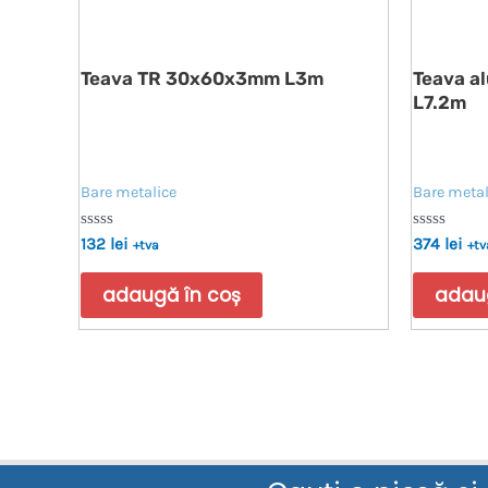
Teava TR 30x60x3mm L3m
Teava a
L7.2m
Bare metalice
Bare metal
Evaluat
Evaluat
132
lei
374
lei
+tva
+tv
la
la
0
0
din
din
adaugă în coș
adaug
5
5