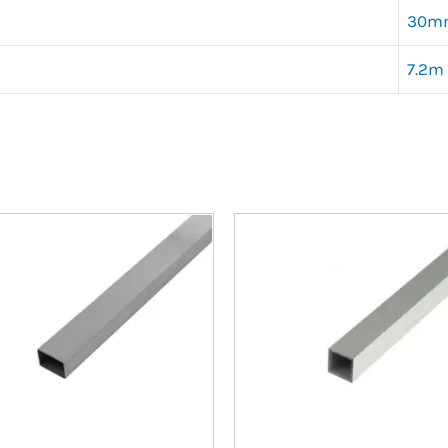
30m
7.2m