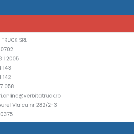
A TRUCK SRL
00702
3 l 2005
4 143
4 142
17 058
i.online@verbitatruck.ro
urel Vlaicu nr 282/2-3
10375