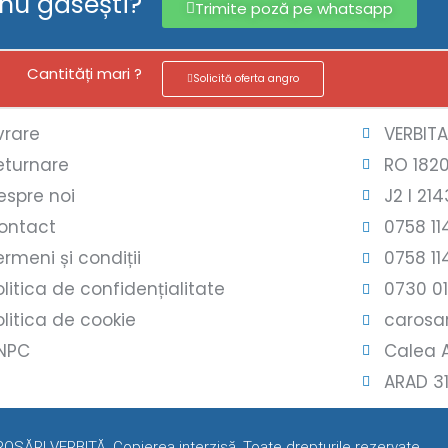
 nu găsești?
Trimite poză pe whatsapp
Cantități mari ?
Solicită oferta angro
ivrare
VERBIT
eturnare
RO 182
espre noi
J2 l 214
ontact
0758 11
ermeni și condiții
0758 11
olitica de confidențialitate
0730 0
olitica de cookie
carosar
NPC
Calea A
ARAD 3
SĂRI VERBIȚĂ. Copierea interzisă. Toate drepturile rezervate.