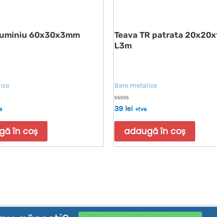
luminiu 60x30x3mm
Teava TR patrata 20x20
L3m
ice
Bare metalice
Evaluat
39
lei
a
+tva
la
0
din
ă în coș
adaugă în coș
5