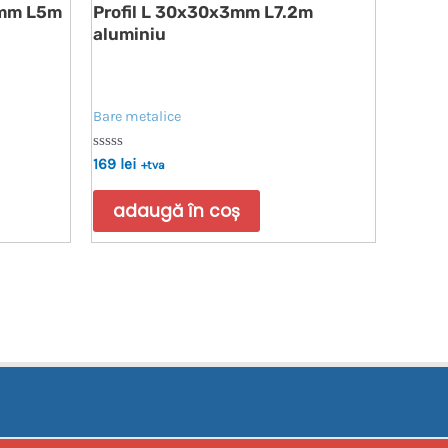
5mm L5m
Profil L 30x30x3mm L7.2m
aluminiu
Bare metalice
Evaluat
169
lei
+tva
la
0
din
adaugă în coș
5