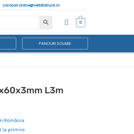
carosari.online@verbitatruck.ro
0
PANOURI SOLARE
30x60x3mm L3m
 în România
 la primire