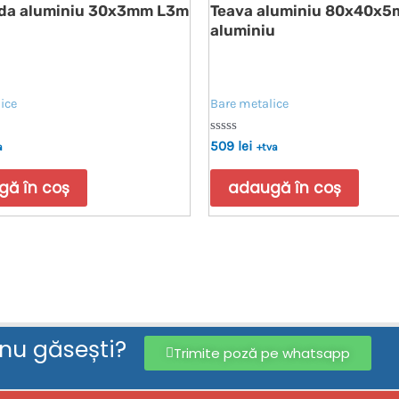
da aluminiu 30x3mm L3m
Teava aluminiu 80x40x
aluminiu
ice
Bare metalice
Evaluat
509
lei
a
+tva
la
0
din
ă în coș
adaugă în coș
5
 nu găsești?
Trimite poză pe whatsapp