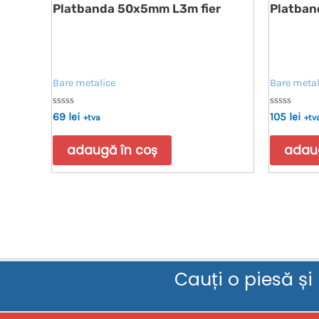
Platbanda 50x5mm L3m fier
Platban
Bare metalice
Bare metal
Evaluat
Evaluat
69
lei
105
lei
+tva
+tv
la
la
0
0
din
din
adaugă în coș
adaug
5
5
Cauți o piesă și