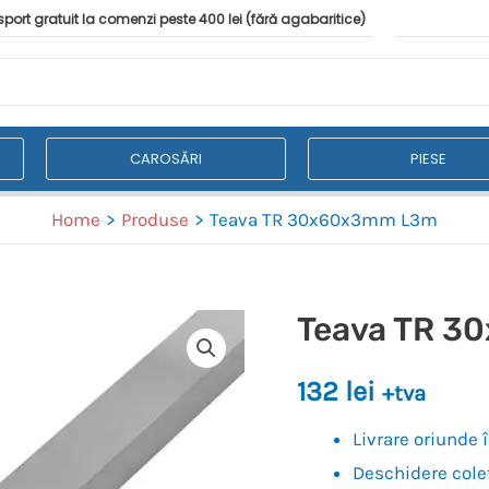
port gratuit la comenzi peste 400 lei (fără agabaritice)
CAROSĂRI
PIESE
Home
Produse
Teava TR 30x60x3mm L3m
Teava TR 
132
lei
+tva
Livrare oriunde
Deschidere colet