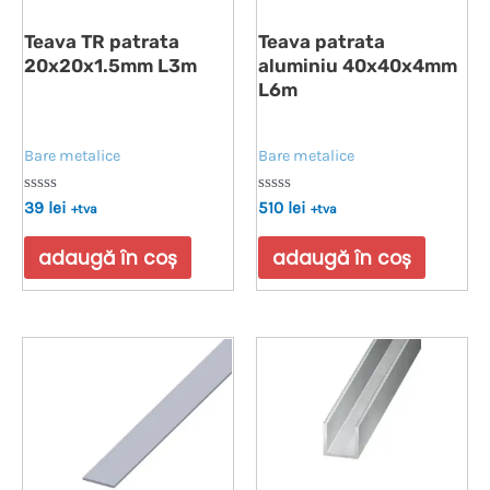
Teava TR patrata
Teava patrata
20x20x1.5mm L3m
aluminiu 40x40x4mm
L6m
Bare metalice
Bare metalice
Evaluat
Evaluat
39
lei
510
lei
+tva
+tva
la
la
0
0
din
din
adaugă în coș
adaugă în coș
5
5