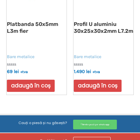
Platbanda 50x5mm
Profil U aluminiu
L3m fier
30x25x30x2mm L7.2m
Bare metalice
Bare metalice
Evaluat
Evaluat
69
lei
1.490
lei
+tva
+tva
la
la
0
0
din
din
adaugă în coș
adaugă în coș
5
5
Cauți o piesă și nu găsești?
Trimite poză pe whatsapp