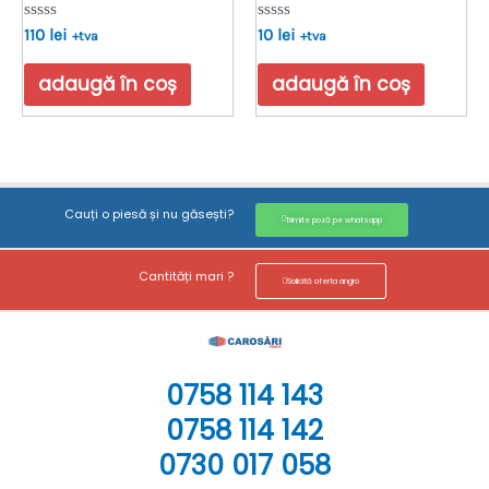
Evaluat
Evaluat
110
lei
10
lei
+tva
+tva
la
la
0
0
din
din
adaugă în coș
adaugă în coș
5
5
Cauți o piesă și nu găsești?
Trimite poză pe whatsapp
Cantități mari ?
Solicită oferta angro
0758 114 143
0758 114 142
0730 017 058