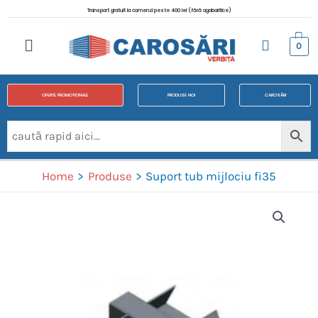
Transport gratuit la comenzi peste 400 lei (fără agabaritice)
0
OFERTE PROMOTIONALE
PRODUSE NOI
CAROSĂRI
Home
Produse
Suport tub mijlociu fi35