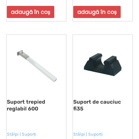
la
la
0
0
din
din
adaugă în coș
adaugă în coș
5
5
Suport trepied
Suport de cauciuc
reglabil 600
fi35
Stâlpi | Suporți
Stâlpi | Suporți