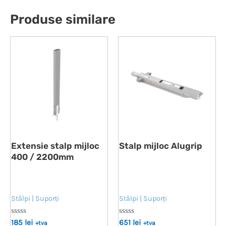
Produse similare
Extensie stalp mijloc
Stalp mijloc Alugrip
400 / 2200mm
Stâlpi | Suporți
Stâlpi | Suporți
Evaluat
Evaluat
185
lei
651
lei
+tva
+tva