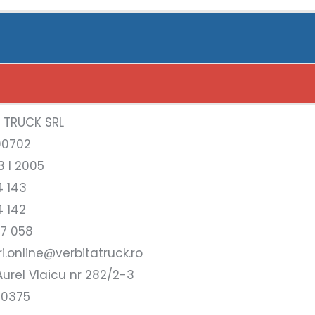
A TRUCK SRL
00702
3 l 2005
4 143
4 142
17 058
i.online@verbitatruck.ro
urel Vlaicu nr 282/2-3
10375