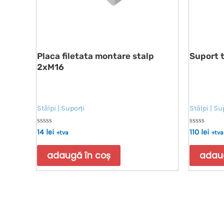
Placa filetata montare stalp
Suport t
2xM16
Stâlpi | Suporți
Stâlpi | Su
Evaluat
Evaluat
14
lei
110
lei
+tva
+tva
la
la
0
0
din
din
adaugă în coș
adaug
5
5