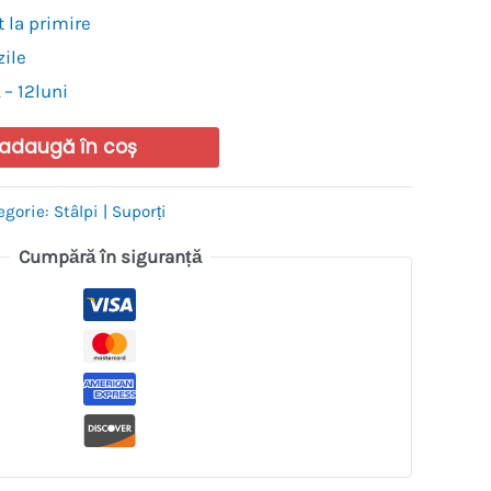
 la primire
zile
 – 12luni
adaugă în coș
egorie:
Stâlpi | Suporți
Cumpără în siguranță