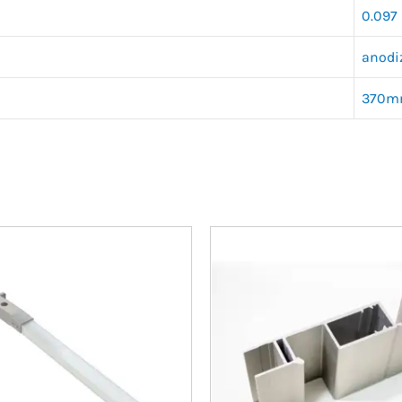
0.097
anodi
370