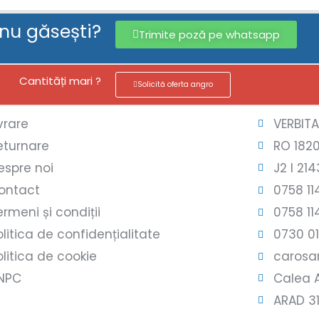
 nu găsești?
Trimite poză pe whatsapp
Cantități mari ?
Solicită oferta angro
ivrare
VERBIT
eturnare
RO 182
espre noi
J2 l 214
ontact
0758 11
ermeni și condiții
0758 11
olitica de confidențialitate
0730 0
olitica de cookie
carosar
NPC
Calea A
ARAD 3