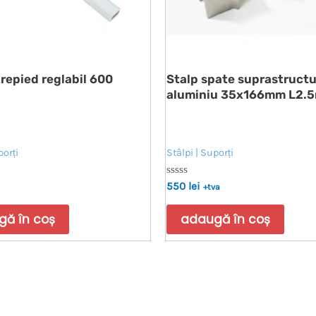
repied reglabil 600
Stalp spate suprastruct
aluminiu 35x166mm L2.
porți
Stâlpi | Suporți
Evaluat
550
lei
+tva
la
0
din
ă în coș
adaugă în coș
5