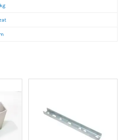
 kg
zat
mm