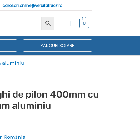
carosari.online@verbitatruck.ro
0
PANOURI SOLARE
m aluminiu
nghi de pilon 400mm cu
mm aluminiu
 în România