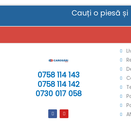
Cauți o piesă și
L
R
D
0758 114 143
C
0758 114 142
T
0730 017 058
P
P
A