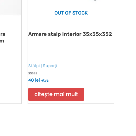
OUT OF STOCK
ura
Armare stalp interior 35x35x352
5m
Stâlpi | Suporți
Evaluat
40
lei
+tva
la
0
din
citește mai mult
5