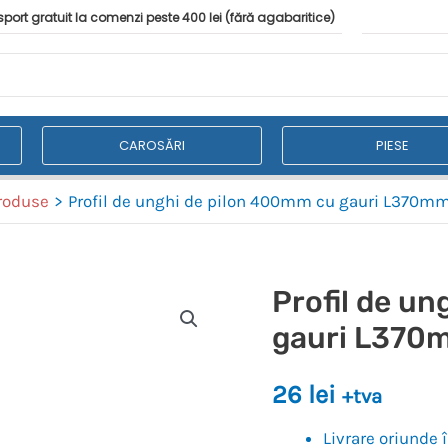
port gratuit la comenzi peste 400 lei (fără agabaritice)
CAROSĂRI
PIESE
roduse
Profil de unghi de pilon 400mm cu gauri L370m
Profil de u
gauri L370
26
lei
+tva
Livrare oriunde