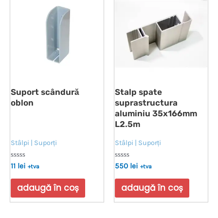
Suport scândură
Stalp spate
oblon
suprastructura
aluminiu 35x166mm
L2.5m
Stâlpi | Suporți
Stâlpi | Suporți
Evaluat
Evaluat
11
lei
550
lei
+tva
+tva
la
la
0
0
din
din
adaugă în coș
adaugă în coș
5
5