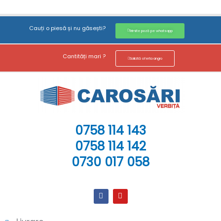
Cauți o piesă și nu găsești?
Trimite poză pe whatsapp
Cantități mari ?
Solicită oferta angro
0758 114 143
0758 114 142
0730 017 058