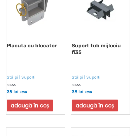
Placuta cu blocator
Suport tub mijlociu
fi35
Stâlpi | Suporți
Stâlpi | Suporți
Evaluat
Evaluat
35
lei
38
lei
+tva
+tva
la
la
0
0
din
din
adaugă în coș
adaugă în coș
5
5