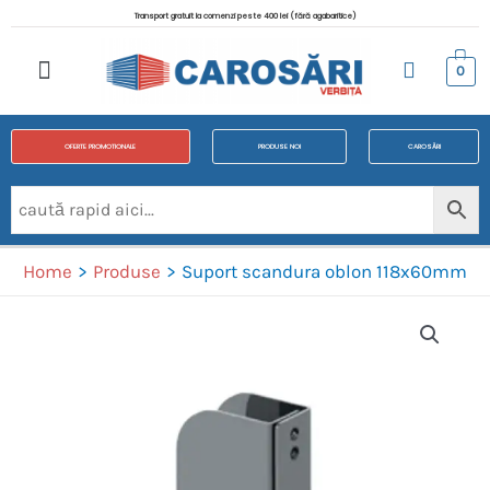
Transport gratuit la comenzi peste 400 lei (fără agabaritice)
0
OFERTE PROMOTIONALE
PRODUSE NOI
CAROSĂRI
Home
Produse
Suport scandura oblon 118x60mm