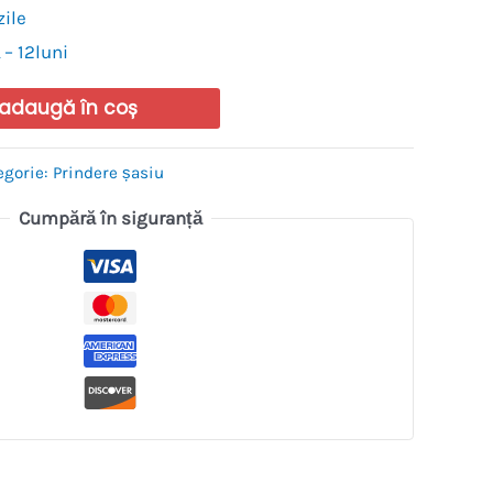
zile
 – 12luni
adaugă în coș
egorie:
Prindere șasiu
Cumpără în siguranță