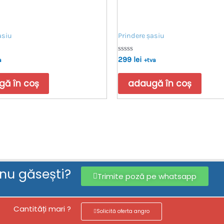
asiu
Prindere șasiu
Evaluat
299
lei
a
+tva
la
0
din
ă în coș
adaugă în coș
5
 nu găsești?
Trimite poză pe whatsapp
Cantități mari ?
Solicită oferta angro