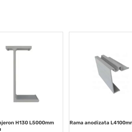
lonjeron H130 L5000mm
Rama anodizata L4100m
u