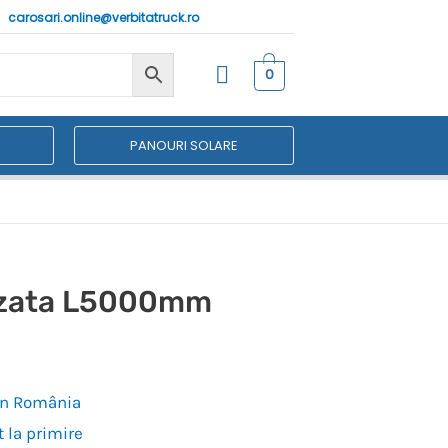
carosari.online@verbitatruck.ro
0
PANOURI SOLARE
izata L5000mm
 în România
 la primire