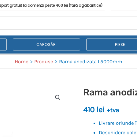
port gratuit la comenzi peste 400 lei (fără agabaritice)
CAROSĂRI
PIESE
Home
Produse
Rama anodizata L5000mm
Rama anod
410
lei
+tva
Livrare oriunde
Deschidere colet