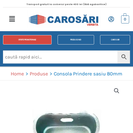
Transport gratuit la comenzi peste 400 lei (fără agabaritice)
0
OFERTE PROMOTIONALE
PRODUSE NOI
CAROSĂRI
Home
Produse
Consola Prindere sasiu 80mm