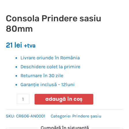
Consola Prindere sasiu
80mm
21
lei
+tva
Livrare oriunde în România
Deschidere colet la primire
Returnare în 30 zile
Garanție inclusă – 12luni
adaugă în coș
SKU:
CR606-AN0001
Categorie:
Prindere șasiu
Cumpără în siguranță