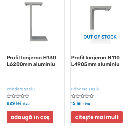
OUT OF STOCK
Profil lonjeron H130
Profil lonjeron H110
L6200mm aluminiu
L4905mm aluminiu
Prindere șasiu
Prindere șasiu
Evaluat
Evaluat
929
lei
15
lei
+tva
+tva
la
la
0
0
din
din
adaugă în coș
citește mai mult
5
5