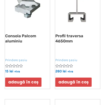
Consola Palcom
Profil traversa
aluminiu
4650mm
Prindere șasiu
Prindere șasiu
Evaluat
Evaluat
15
lei
260
lei
+tva
+tva
la
la
0
0
din
din
adaugă în coș
adaugă în coș
5
5