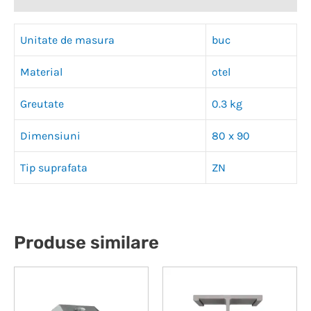
fereastră
nouă)
Unitate de masura
buc
Material
otel
Greutate
0.3 kg
Dimensiuni
80 x 90
Tip suprafata
ZN
Produse similare