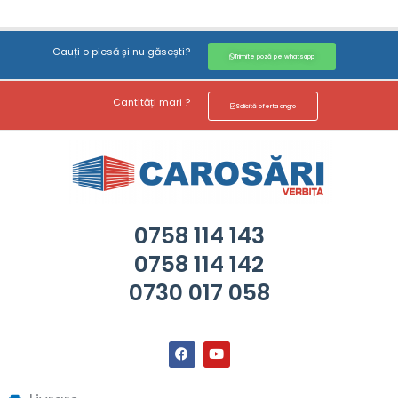
Cauți o piesă și nu găsești?
Trimite poză pe whatsapp
Cantități mari ?
Solicită oferta angro
0758 114 143
0758 114 142
0730 017 058