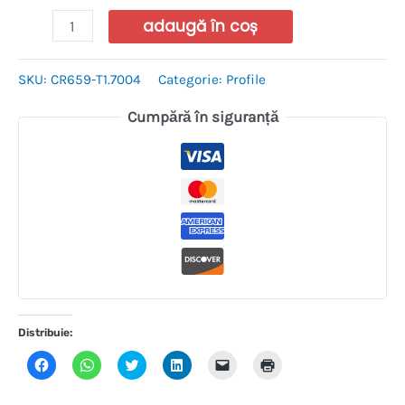
adaugă în coș
SKU:
CR659-T1.7004
Categorie:
Profile
Cumpără în siguranță
Distribuie:
Dă
Dă
Dă
Dă
Dă
Dă
clic
clic
clic
clic
clic
clic
pentru
pentru
pentru
pentru
pentru
pentru
a
partajare
a
a
a
a