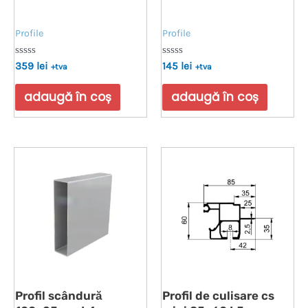
Profile
Profile
Evaluat
Evaluat
359
lei
145
lei
+tva
+tva
la
la
0
0
din
din
adaugă în coș
adaugă în coș
5
5
Profil scândură
Profil de culisare cs