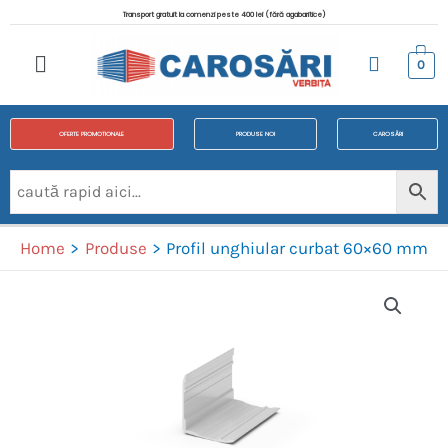
Transport gratuit la comenzi peste 400 lei (fără agabaritice)
0
OFERTE PROMOTIONALE
PRODUSE NOI
CAROSĂRI
Home
Produse
Profil unghiular curbat 60×60 mm