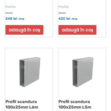
Profile
Profile
Evaluat
Evaluat
249
lei
420
lei
+tva
+tva
la
la
0
0
din
din
adaugă în coș
adaugă în coș
5
5
Profil scandura
Profil scandura
100x25mm L6m
100x25mm L5m