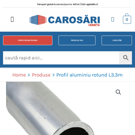
Transport gratuit la comenzi peste 400 lei (fără agabaritice)
0
OFERTE PROMOTIONALE
PRODUSE NOI
CAROSĂRI
Home
Produse
Profil aluminiu rotund L3.3m