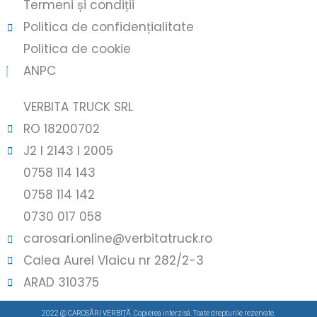
Termeni și condiții
Politica de confidențialitate
Politica de cookie
ANPC
VERBITA TRUCK SRL
RO 18200702
J2 l 2143 l 2005
0758 114 143
0758 114 142
0730 017 058
carosari.online@verbitatruck.ro
Calea Aurel Vlaicu nr 282/2-3
ARAD 310375
2022 @ CAROSĂRI VERBIȚĂ. Copierea interzisă. Toate drepturile rezervate.