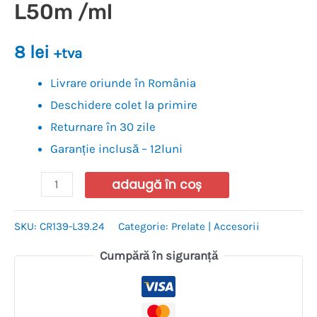
L50m /ml
8
lei
+tva
Livrare oriunde în România
Deschidere colet la primire
Returnare în 30 zile
Garanție inclusă – 12luni
adaugă în coș
SKU:
CR139-L39.24
Categorie:
Prelate | Accesorii
Cumpără în siguranță