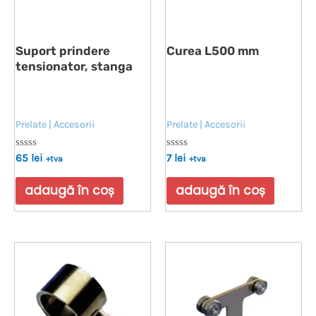
Suport prindere
Curea L500 mm
tensionator, stanga
Prelate | Accesorii
Prelate | Accesorii
Evaluat
Evaluat
65
lei
7
lei
+tva
+tva
la
la
0
0
din
din
adaugă în coș
adaugă în coș
5
5