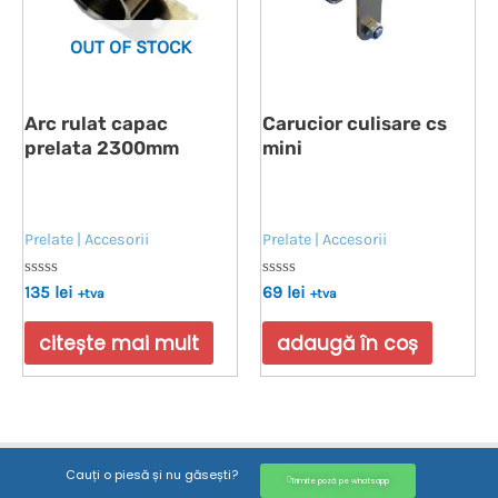
OUT OF STOCK
Arc rulat capac
Carucior culisare cs
prelata 2300mm
mini
Prelate | Accesorii
Prelate | Accesorii
Evaluat
Evaluat
135
lei
69
lei
+tva
+tva
la
la
0
0
din
din
citește mai mult
adaugă în coș
5
5
Cauți o piesă și nu găsești?
Trimite poză pe whatsapp