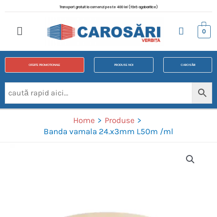
Transport gratuit la comenzi peste 400 lei (fără agabaritice)
0
OFERTE PROMOTIONALE
PRODUSE NOI
CAROSĂRI
Home
Produse
Banda vamala 24.x3mm L50m /ml