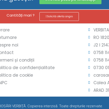
Cantități mari ?
Solicită oferta angro
ivrare
VERBIT
eturnare
RO 182
espre noi
J2 l 214
ontact
0758 11
ermeni și condiții
0758 11
olitica de confidențialitate
0730 0
olitica de cookie
carosar
NPC
Calea A
ARAD 3
SĂRI VERBIȚĂ. Copierea interzisă. Toate drepturile rezervate.