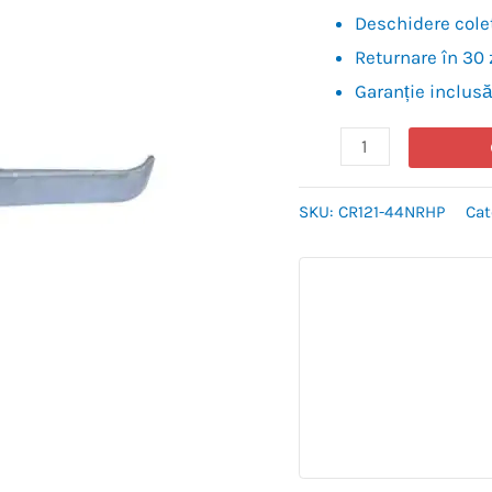
Deschidere colet
Returnare în 30 
Garanție inclusă
SKU:
CR121-44NRHP
Cat