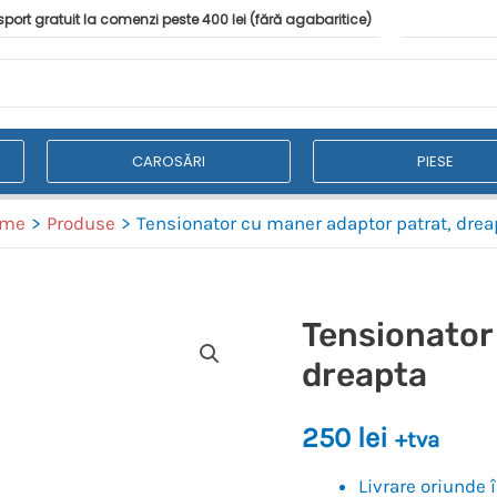
port gratuit la comenzi peste 400 lei (fără agabaritice)
CAROSĂRI
PIESE
ome
Produse
Tensionator cu maner adaptor patrat, drea
Tensionator
dreapta
250
lei
+tva
Livrare oriunde