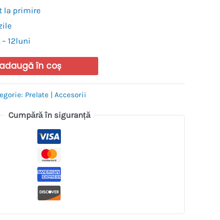
 la primire
zile
 – 12luni
adaugă în coș
egorie:
Prelate | Accesorii
Cumpără în siguranță