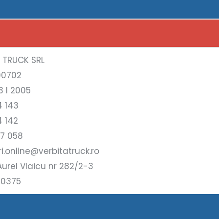
A TRUCK SRL
00702
3 l 2005
4 143
4 142
17 058
i.online@verbitatruck.ro
urel Vlaicu nr 282/2-3
10375