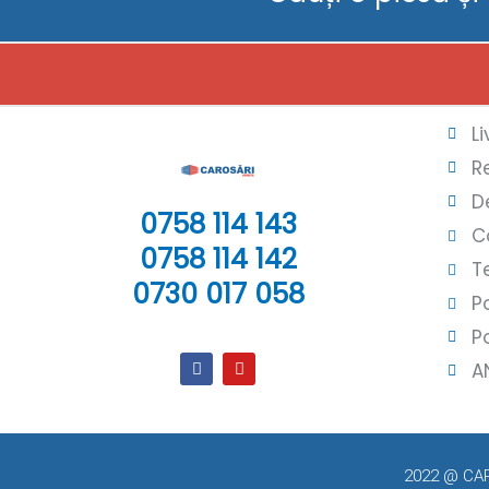
L
R
D
0758 114 143
C
0758 114 142
T
0730 017 058
P
P
A
2022 @ CARO