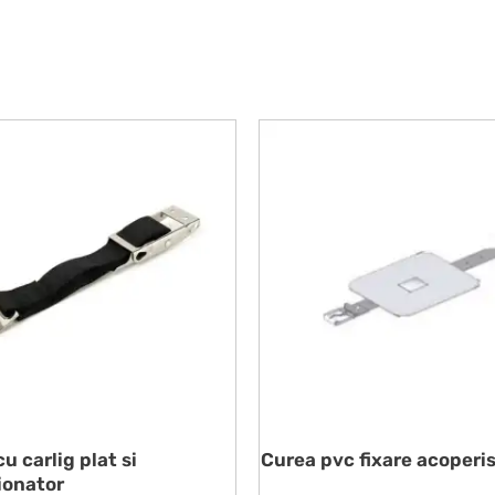
u carlig plat si
Curea pvc fixare acoperi
ionator