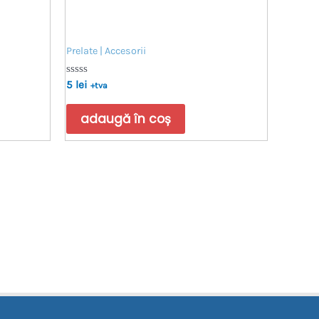
Prelate | Accesorii
Evaluat
5
lei
+tva
la
0
din
adaugă în coș
5