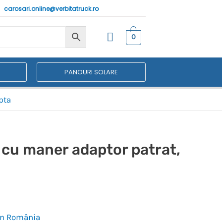
carosari.online@verbitatruck.ro
0
PANOURI SOLARE
pta
 cu maner adaptor patrat,
 în România