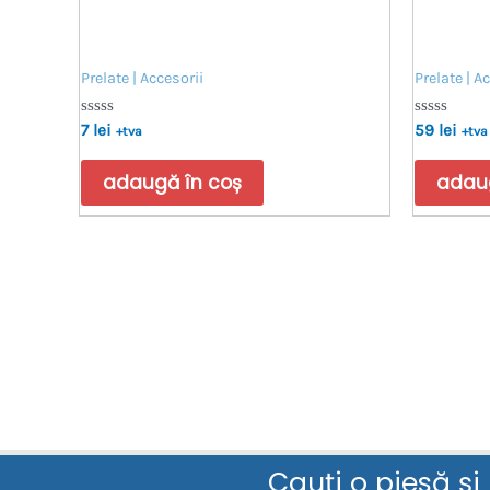
Prelate | Accesorii
Prelate | A
Evaluat
Evaluat
7
lei
59
lei
+tva
+tva
la
la
0
0
din
din
adaugă în coș
adaug
5
5
Cauți o piesă și