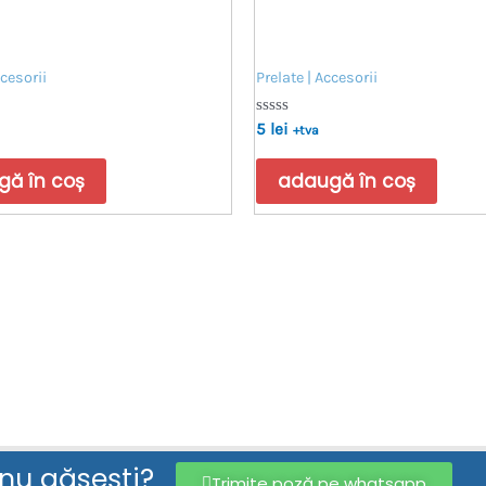
ccesorii
Prelate | Accesorii
Evaluat
5
lei
+tva
la
0
din
ă în coș
adaugă în coș
5
 nu găsești?
Trimite poză pe whatsapp