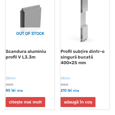
OUT OF STOCK
Scandura aluminiu
Profil subțire dintr-o
profil V L3.3m
singură bucată
400×25 mm
Oblon
Oblon
Evaluat
Evaluat
95
lei
210
lei
+tva
+tva
la
la
0
0
din
din
citește mai mult
adaugă în coș
5
5