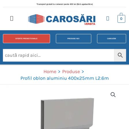
Transport gratuit la comenzi peste 400 lei (fără agabaritice)
0
OFERTE PROMOTIONALE
PRODUSE NOI
CAROSĂRI
Home
Produse
Profil oblon aluminiu 400x25mm L2.6m