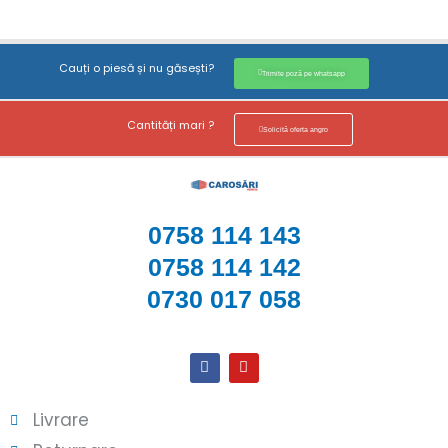
Cauți o piesă și nu găsești?
Trimite poză pe whatsapp
Cantități mari ?
Solicită oferta angro
0758 114 143
0758 114 142
0730 017 058
Livrare