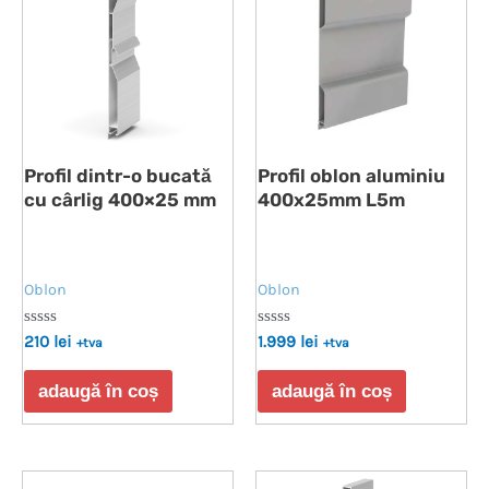
Profil dintr-o bucată
Profil oblon aluminiu
cu cârlig 400×25 mm
400x25mm L5m
Oblon
Oblon
Evaluat
Evaluat
210
lei
1.999
lei
+tva
+tva
la
la
0
0
din
din
adaugă în coș
adaugă în coș
5
5