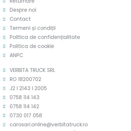
Returnare
Despre noi
Contact
Termeni și condiții
Politica de confidențialitate
Politica de cookie
ANPC
VERBITA TRUCK SRL
RO 18200702
J2 l 2143 l 2005
0758 114 143
0758 114 142
0730 017 058
carosari.online@verbitatruck.ro