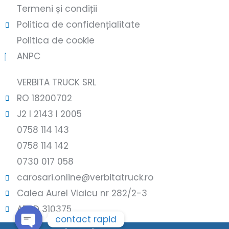
Termeni și condiții
Politica de confidențialitate
Politica de cookie
ANPC
VERBITA TRUCK SRL
RO 18200702
J2 l 2143 l 2005
0758 114 143
0758 114 142
0730 017 058
carosari.online@verbitatruck.ro
Calea Aurel Vlaicu nr 282/2-3
ARAD 310375
contact rapid