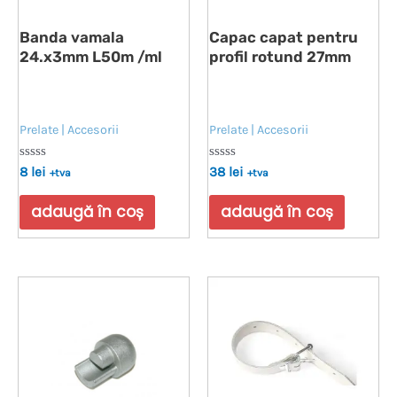
Banda vamala
Capac capat pentru
24.x3mm L50m /ml
profil rotund 27mm
Prelate | Accesorii
Prelate | Accesorii
Evaluat
Evaluat
8
lei
38
lei
+tva
+tva
la
la
0
0
din
din
adaugă în coș
adaugă în coș
5
5