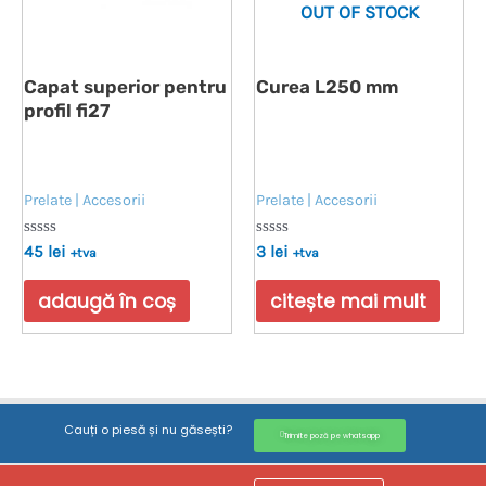
OUT OF STOCK
Capat superior pentru
Curea L250 mm
profil fi27
Prelate | Accesorii
Prelate | Accesorii
Evaluat
Evaluat
45
lei
3
lei
+tva
+tva
la
la
0
0
din
din
adaugă în coș
citește mai mult
5
5
Cauți o piesă și nu găsești?
Trimite poză pe whatsapp