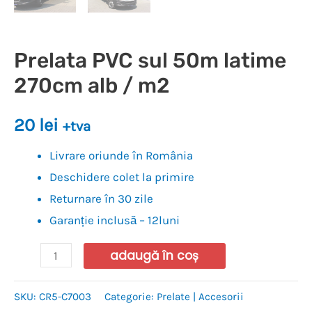
Prelata PVC sul 50m latime
270cm alb / m2
20
lei
+tva
Livrare oriunde în România
Deschidere colet la primire
Returnare în 30 zile
Garanție inclusă – 12luni
adaugă în coș
SKU:
CR5-C7003
Categorie:
Prelate | Accesorii