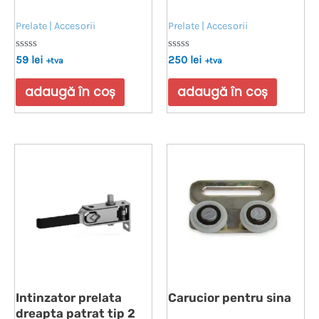
Prelate | Accesorii
Prelate | Accesorii
Evaluat
Evaluat
59
lei
250
lei
+tva
+tva
la
la
0
0
din
din
adaugă în coș
adaugă în coș
5
5
Intinzator prelata
Carucior pentru sina
dreapta patrat tip 2