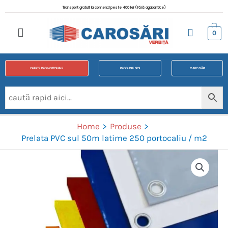
Transport gratuit la comenzi peste 400 lei (fără agabaritice)
0
OFERTE PROMOTIONALE
PRODUSE NOI
CAROSĂRI
Home
Produse
Prelata PVC sul 50m latime 250 portocaliu / m2