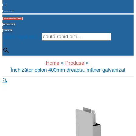
PIESE
PANOURI SOLARE
OFERTE PROMOTIONALE
PRODUSE NOI
CAROSĂRI
caută rapid aici...
×
Home
Produse
Închizător oblon 400mm dreapta, mâner galvanizat
🔍