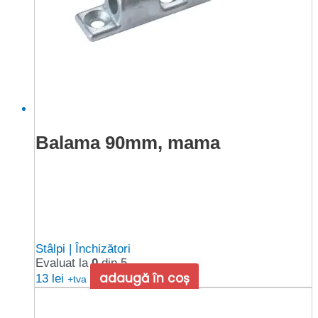
Balama 90mm, mama
Stâlpi | Închizători
Evaluat la
0
din 5
adaugă în coș
13
lei
+tva