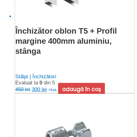
Închizător oblon T5 + Profil
margine 400mm aluminiu,
stânga
Stâlpi | Închizători
Evaluat la
0
din 5
Prețul
Prețul
adaugă în coș
450
lei
300
lei
+tva
inițial
curent
a
este:
fost:
300 lei.
450 lei.