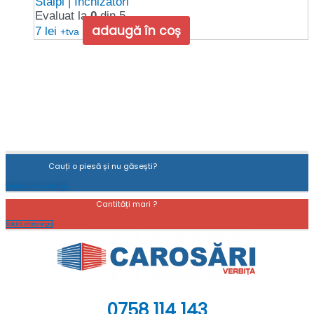
Stâlpi | Închizători
Evaluat la
0
din 5
adaugă în coș
7
lei
+tva
Cauți o piesă și nu găsești?
Trimite poză pe whatsapp
Cantități mari ?
Solicită oferta angro
0758 114 143