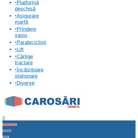
‣Platformă
deschisă
‣Asigurare
marfă
‣Prindere
șasiu
‣Parabicicliști
‣Lift
‣Cârlige
tractare
‣Încălzitoare
staționare
‣Diverse
0
OFERTE PROMOȚIONALE
PRODUSE NOI
CAROSĂRI