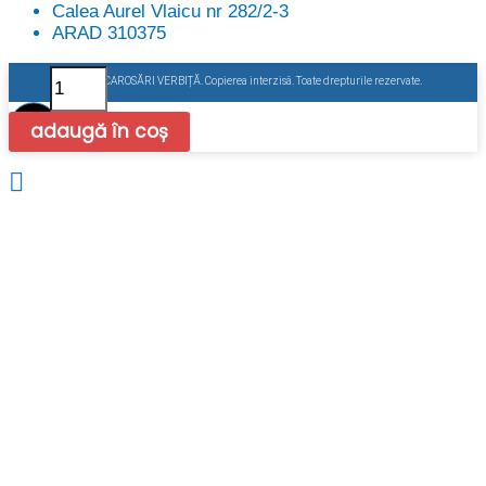
Calea Aurel Vlaicu nr 282/2-3
ARAD 310375
Cantitate
2022 @ CAROSĂRI VERBIȚĂ. Copierea interzisă. Toate drepturile rezervate.
Închizător
oblon
adaugă în coș
400mm
dreapta,
mâner
galvanizat