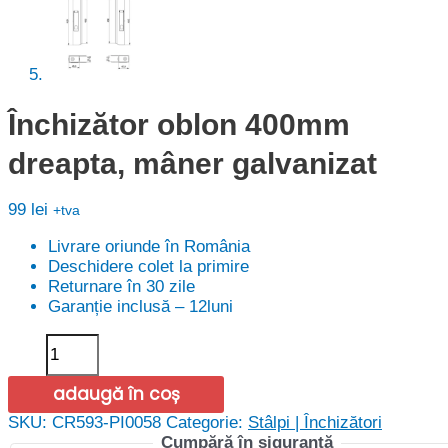
Închizător oblon 400mm
dreapta, mâner galvanizat
99
lei
+tva
Livrare oriunde în România
Deschidere colet la primire
Returnare în 30 zile
Garanție inclusă – 12luni
Cantitate
Închizător
oblon
adaugă în coș
400mm
dreapta,
SKU:
CR593-PI0058
Categorie:
Stâlpi | Închizători
mâner
Cumpără în siguranță