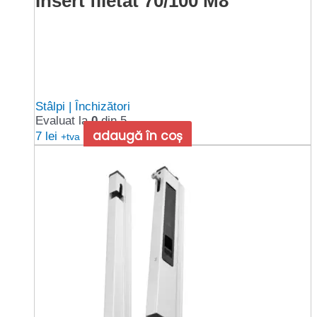
Insert filetat 70/100 M8
Stâlpi | Închizători
Evaluat la
0
din 5
adaugă în coș
7
lei
+tva