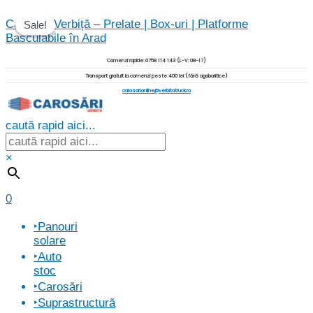
Skip
Carosări Verbiță – Prelate | Box-uri | Platforme
to
Sale!
Sale!
Basculabile în Arad
content
Comenzi rapide: 0758 114 143 (L-V: 08-17)
Transport gratuit la comenzi peste 400 lei (fără agabaritice)
carosari.online@verbitatruck.ro
caută rapid aici...
×
0
Menu
‣Panouri
solare
‣Auto
stoc
‣Carosări
‣Suprastructură