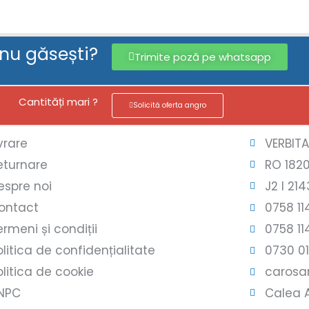
 nu găsești?
Trimite poză pe whatsapp
Cantități mari ?
Solicită oferta angro
ivrare
VERBIT
eturnare
RO 182
espre noi
J2 l 214
ontact
0758 11
ermeni și condiții
0758 11
olitica de confidențialitate
0730 0
olitica de cookie
carosar
NPC
Calea A