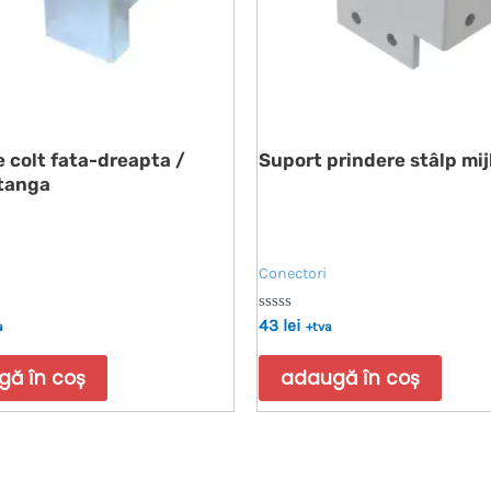
 colt fata-dreapta /
Suport prindere stâlp mij
tanga
Conectori
Evaluat
43
lei
a
+tva
la
0
din
ă în coș
adaugă în coș
5