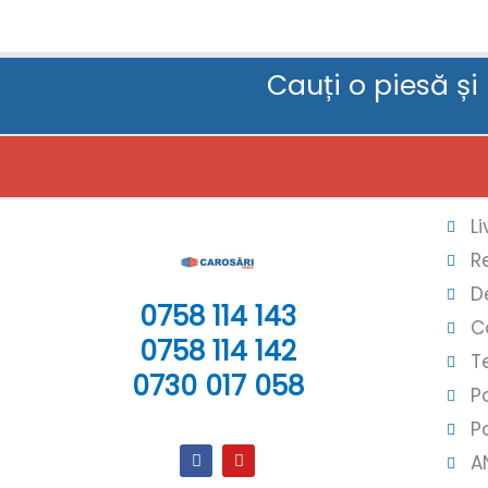
Cauți o piesă și
L
R
D
0758 114 143
C
0758 114 142
T
0730 017 058
P
P
A