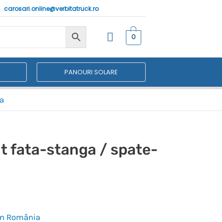
carosari.online@verbitatruck.ro
0
PANOURI SOLARE
ta
t fata-stanga / spate-
 în România