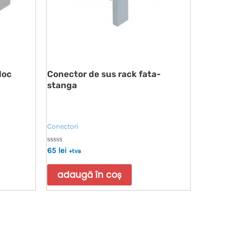
loc
Conector de sus rack fata-
stanga
Conectori
Evaluat
65
lei
+tva
la
0
din
adaugă în coș
5