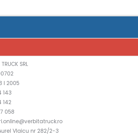
A TRUCK SRL
00702
3 l 2005
4 143
4 142
17 058
i.online@verbitatruck.ro
urel Vlaicu nr 282/2-3