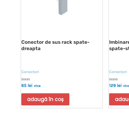
Conector de sus rack spate-
Imbinare
dreapta
spate-s
Conectori
Conectori
Evaluat
Evaluat
65
lei
129
lei
+tva
+tv
la
la
0
0
din
din
adaugă în coș
adaug
5
5