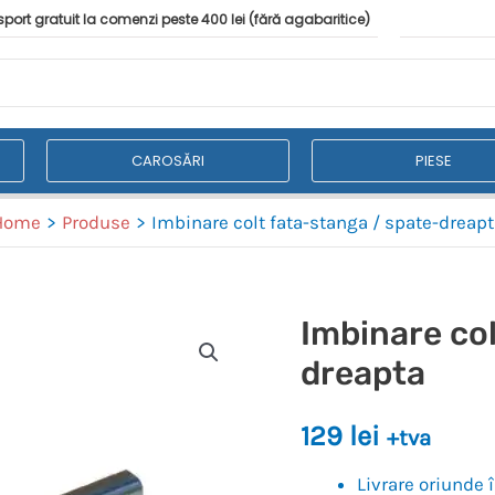
port gratuit la comenzi peste 400 lei (fără agabaritice)
CAROSĂRI
PIESE
Home
Produse
Imbinare colt fata-stanga / spate-dreap
Imbinare col
dreapta
129
lei
+tva
Livrare oriunde