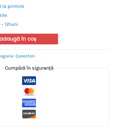
 la primire
zile
 – 12luni
adaugă în coș
tegorie:
Conectori
Cumpără în siguranță