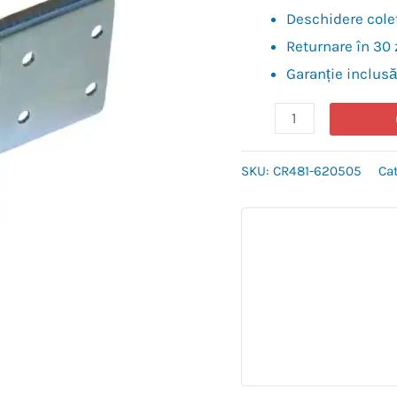
Deschidere colet
Returnare în 30 
Garanție inclusă
SKU:
CR481-620505
Ca