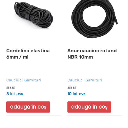
Cordelina elastica
Snur cauciuc rotund
6mm / ml
NBR 10mm
Cauciuc | Garnituri
Cauciuc | Garnituri
Evaluat
Evaluat
3
lei
10
lei
+tva
+tva
la
la
0
0
din
din
adaugă în coș
adaugă în coș
5
5