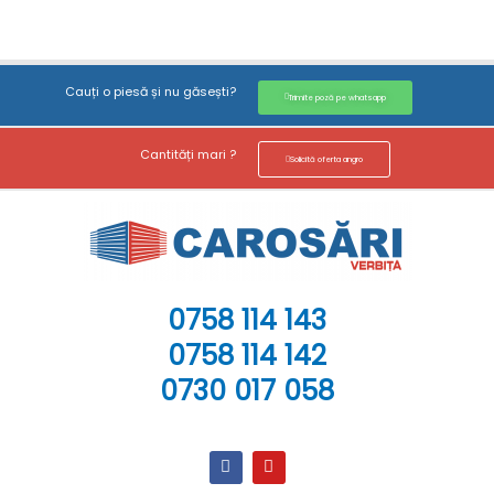
Cauți o piesă și nu găsești?
Trimite poză pe whatsapp
Cantități mari ?
Solicită oferta angro
0758 114 143
0758 114 142
0730 017 058