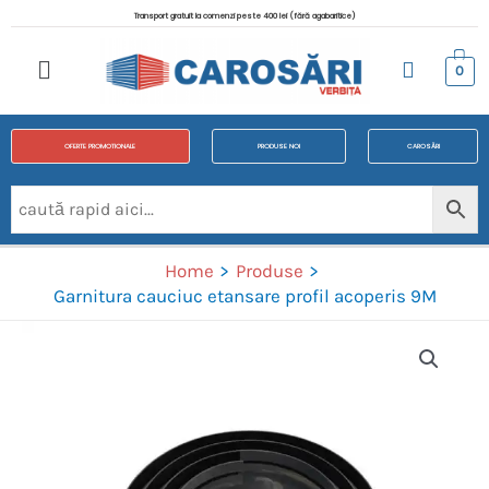
Transport gratuit la comenzi peste 400 lei (fără agabaritice)
0
OFERTE PROMOTIONALE
PRODUSE NOI
CAROSĂRI
Home
Produse
Garnitura cauciuc etansare profil acoperis 9M