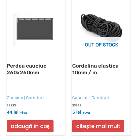
OUT OF STOCK
Perdea cauciuc
Cordelina elastica
260x260mm
10mm / m
Cauciuc | Garnituri
Cauciuc | Garnituri
Evaluat
Evaluat
44
lei
5
lei
+tva
+tva
la
la
0
0
din
din
adaugă în coș
citește mai mult
5
5