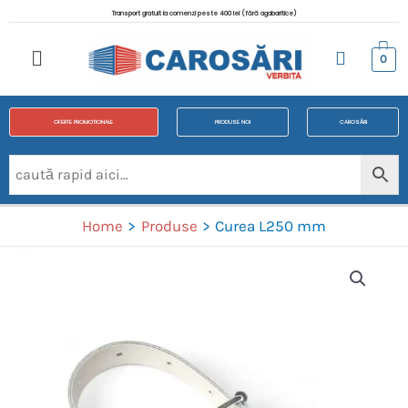
Transport gratuit la comenzi peste 400 lei (fără agabaritice)
0
OFERTE PROMOTIONALE
PRODUSE NOI
CAROSĂRI
Home
Produse
Curea L250 mm