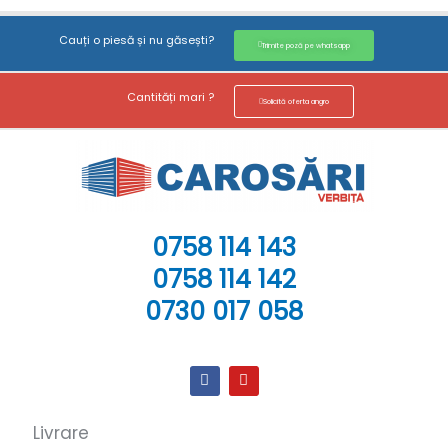
Cauți o piesă și nu găsești?
Trimite poză pe whatsapp
Cantități mari ?
Solicită oferta angro
0758 114 143
0758 114 142
0730 017 058
Livrare