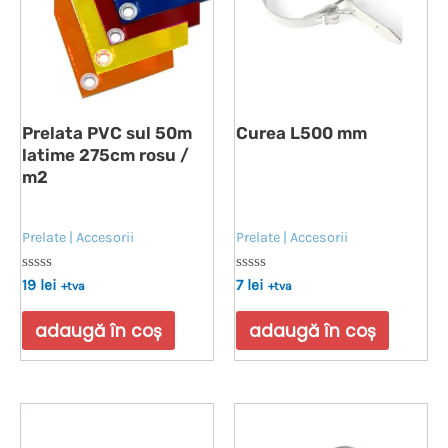
Prelata PVC sul 50m
Curea L500 mm
latime 275cm rosu /
m2
Prelate | Accesorii
Prelate | Accesorii
Evaluat
Evaluat
19
lei
7
lei
+tva
+tva
la
la
0
0
din
din
adaugă în coș
adaugă în coș
5
5