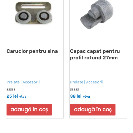
Carucior pentru sina
Capac capat pentru
profil rotund 27mm
Prelate | Accesorii
Prelate | Accesorii
Evaluat
Evaluat
25
lei
38
lei
+tva
+tva
la
la
0
0
din
din
adaugă în coș
adaugă în coș
5
5