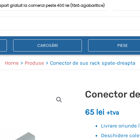
port gratuit la comenzi peste 400 lei (fără agabaritice)
CAROSĂRI
PIESE
Home
Produse
Conector de sus rack spate-dreapta
Conector de
65
lei
+tva
Livrare oriunde
Deschidere colet