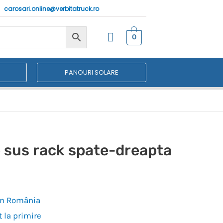
carosari.online@verbitatruck.ro
0
PANOURI SOLARE
 sus rack spate-dreapta
 în România
 la primire