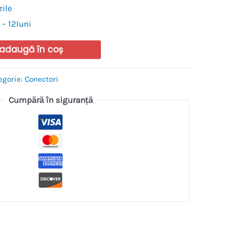
zile
 – 12luni
adaugă în coș
egorie:
Conectori
Cumpără în siguranță