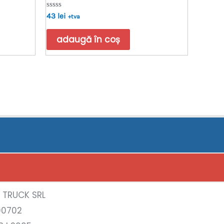
Evaluat
43
lei
+tva
la
0
din
adaugă în coș
5
A TRUCK SRL
00702