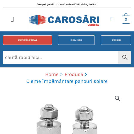
Transport gratuit la comenzi peste 400 lei (fără agabaritice)
0
OFERTE PROMOTIONALE
PRODUSE NOI
CAROSĂRI
Home
Produse
Cleme împământare panouri solare