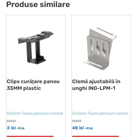
Produse similare
Clips curățare panou
Clemă ajustabilă în
35MM plastic
unghi ING-LPM-1
Sistem fixare panouri solare
Sistem fixare panouri solare
Evaluat
Evaluat
3
lei
48
lei
+tva
+tva
la
la
0
0