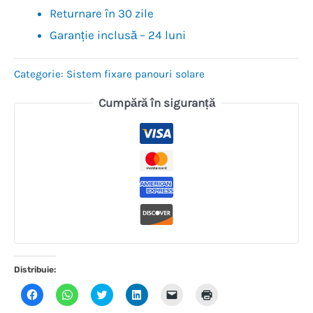
Returnare în 30 zile
Garanție inclusă – 24 luni
Categorie:
Sistem fixare panouri solare
Cumpără în siguranță
Distribuie:
Dă
Dă
Dă
Dă
Dă
Dă
clic
clic
clic
clic
clic
clic
pentru
pentru
pentru
pentru
pentru
pentru