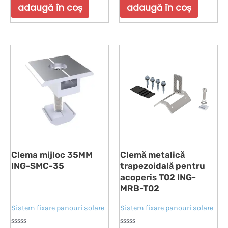
din
din
adaugă în coș
adaugă în coș
5
5
Clema mijloc 35MM
Clemă metalică
ING-SMC-35
trapezoidală pentru
acoperis T02 ING-
MRB-T02
Sistem fixare panouri solare
Sistem fixare panouri solare