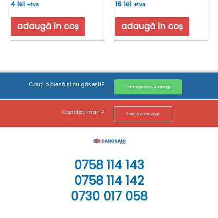
Evaluat
Evaluat
4
lei
16
lei
+tva
+tva
la
la
0
0
din
din
adaugă în coș
adaugă în coș
5
5
Cauți o piesă și nu găsești?
Trimite poză pe whatsapp
Cantități mari ?
Solicită oferta angro
0758 114 143
0758 114 142
0730 017 058