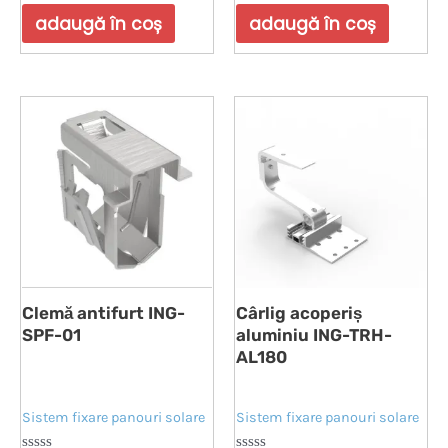
0
0
din
din
adaugă în coș
adaugă în coș
5
5
Clemă antifurt ING-
Cârlig acoperiș
SPF-01
aluminiu ING-TRH-
AL180
Sistem fixare panouri solare
Sistem fixare panouri solare