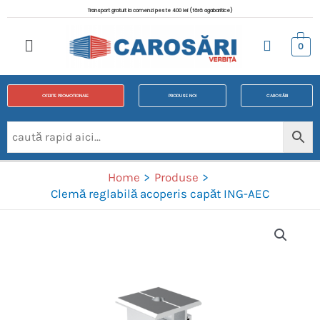
Transport gratuit la comenzi peste 400 lei (fără agabaritice)
0
OFERTE PROMOTIONALE
PRODUSE NOI
CAROSĂRI
Home
Produse
Clemă reglabilă acoperis capăt ING-AEC