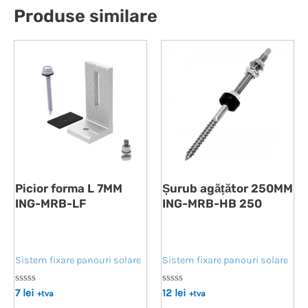
Produse similare
Picior forma L 7MM
Șurub agățător 250MM
ING-MRB-LF
ING-MRB-HB 250
Sistem fixare panouri solare
Sistem fixare panouri solare
Evaluat
Evaluat
7
lei
12
lei
+tva
+tva
la
la