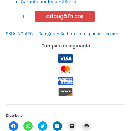
Garanție inclusă – 24 luni
adaugă în coș
SKU:
ING-AEC
Categorie:
Sistem fixare panouri solare
Cumpără în siguranță
Distribuie:
Dă
Dă
Dă
Dă
Dă
Dă
clic
clic
clic
clic
clic
clic