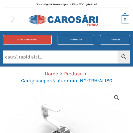
Transport gratuit la comenzi peste 400 lei (fără agabaritice)
0
OFERTE PROMOTIONALE
PRODUSE NOI
CAROSĂRI
Home
Produse
Cârlig acoperiș aluminiu ING-TRH-AL180