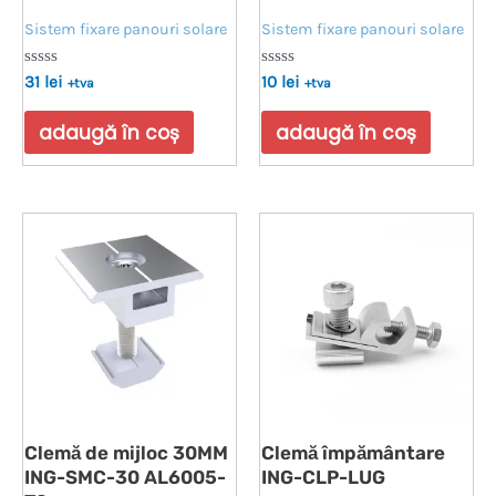
Sistem fixare panouri solare
Sistem fixare panouri solare
Evaluat
Evaluat
31
lei
10
lei
+tva
+tva
la
la
0
0
din
din
adaugă în coș
adaugă în coș
5
5
Clemă de mijloc 30MM
Clemă împământare
ING-SMC-30 AL6005-
ING-CLP-LUG