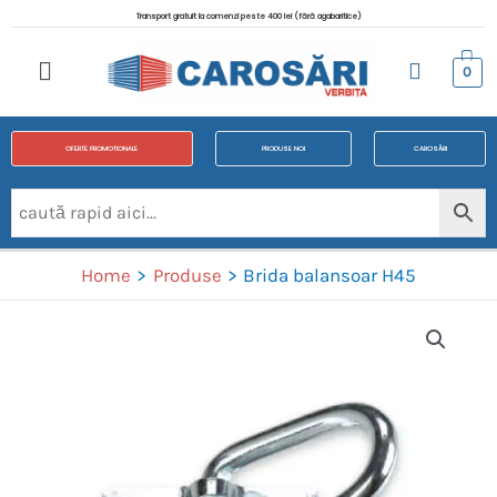
Transport gratuit la comenzi peste 400 lei (fără agabaritice)
0
OFERTE PROMOTIONALE
PRODUSE NOI
CAROSĂRI
Home
Produse
Brida balansoar H45