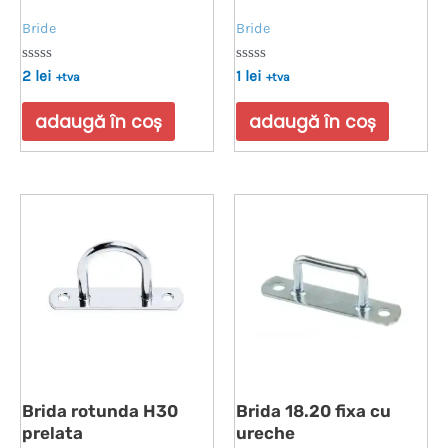
Bride
Bride
Evaluat
Evaluat
2
lei
1
lei
+tva
+tva
la
la
0
0
din
din
adaugă în coș
adaugă în coș
5
5
Brida rotunda H30
Brida 18.20 fixa cu
prelata
ureche