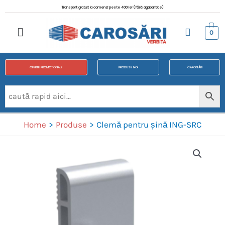
Transport gratuit la comenzi peste 400 lei (fără agabaritice)
0
OFERTE PROMOTIONALE
PRODUSE NOI
CAROSĂRI
Home
Produse
Clemă pentru șină ING-SRC