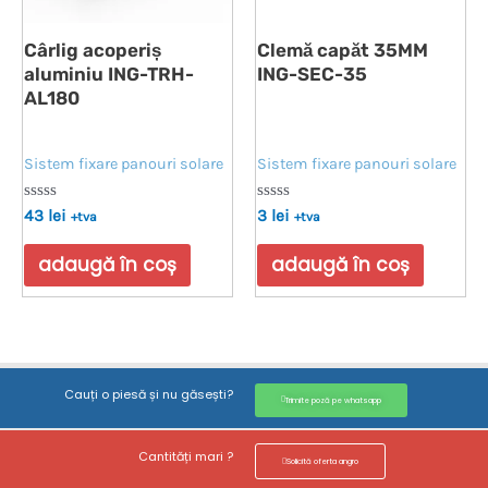
Cârlig acoperiș
Clemă capăt 35MM
aluminiu ING-TRH-
ING-SEC-35
AL180
Sistem fixare panouri solare
Sistem fixare panouri solare
Evaluat
Evaluat
43
lei
3
lei
+tva
+tva
la
la
0
0
din
din
adaugă în coș
adaugă în coș
5
5
Cauți o piesă și nu găsești?
Trimite poză pe whatsapp
Cantități mari ?
Solicită oferta angro