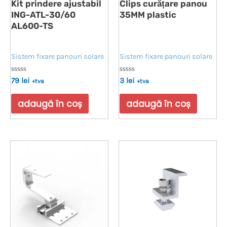
Kit prindere ajustabil
Clips curățare panou
ING-ATL-30/60
35MM plastic
AL600-TS
Sistem fixare panouri solare
Sistem fixare panouri solare
Evaluat
Evaluat
79
lei
3
lei
+tva
+tva
la
la
0
0
din
din
adaugă în coș
adaugă în coș
5
5